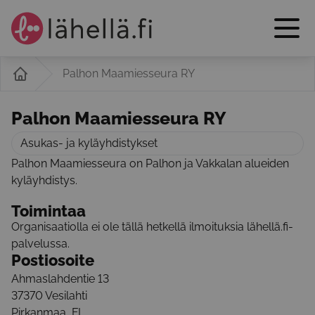
Palhon Maamiesseura RY
Palhon Maamiesseura RY
Asukas- ja kyläyhdistykset
Palhon Maamiesseura on Palhon ja Vakkalan alueiden
kyläyhdistys.
Toimintaa
Organisaatiolla ei ole tällä hetkellä ilmoituksia lähellä.fi-
palvelussa.
Postiosoite
Ahmaslahdentie 13
37370
Vesilahti
Pirkanmaa
,
FI