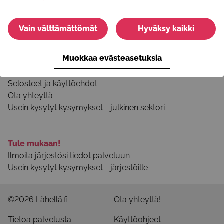
Instagram
Youtube
Vain välttämättömät
Hyväksy kaikki
Muokkaa evästeasetuksia
Tietoa palvelusta
Palvelun käyttöohjeet
Selosteet ja käyttöehdot
Ota yhteyttä
Usein kysytyt kysymykset - julkinen sektori
Tule mukaan!
Ilmoita järjestösi tiedot palveluun
Usein kysytyt kysymykset - järjestöille
©2026 Lähellä.fi
Ota yhteyttä!
Tietoa palvelusta
Käyttöohjeet