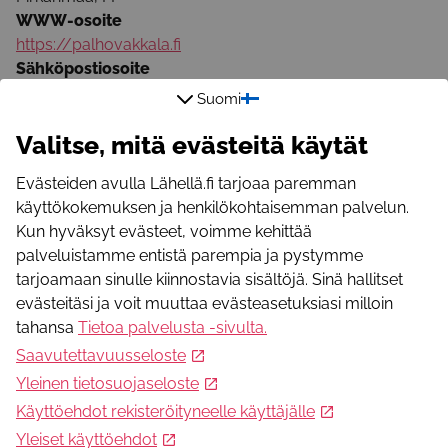
WWW-osoite
https://palhovakkala.fi
Sähköpostiosoite
juhotuo@gmail.com
Suomi
Puhelinnumero
Valitse, mitä evästeitä käytät
050 406 3232
Evästeiden avulla Lähellä.fi tarjoaa paremman
käyttökokemuksen ja henkilökohtaisemman palvelun.
Kun hyväksyt evästeet, voimme kehittää
palveluistamme entistä parempia ja pystymme
tarjoamaan sinulle kiinnostavia sisältöjä. Sinä hallitset
evästeitäsi ja voit muuttaa evästeasetuksiasi milloin
Mikä Lähellä.fi?
tahansa
Tietoa palvelusta -sivulta
.
Lähellä.fi -palvelusta löydät merkityksellistä toimintaa,
yhteisöllisyyttä, apua ja osallistumismahdollisuuksia.
Saavutettavuusseloste
Yleinen tietosuojaseloste
Käyttöehdot rekisteröityneelle käyttäjälle
Seuraa meitä somessa
Yleiset käyttöehdot
Facebook