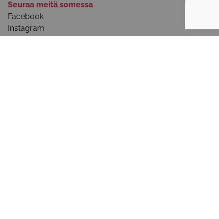
Seuraa meitä somessa
Facebook
Instagram
Youtube
Tietoa palvelusta
Palvelun käyttöohjeet
Selosteet ja käyttöehdot
Ota yhteyttä
Usein kysytyt kysymykset - julkinen sektori
Tule mukaan!
Ilmoita järjestösi tiedot palveluun
Usein kysytyt kysymykset - järjestöille
©2026 Lähellä.fi
Ota yhteyttä!