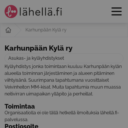
Karhunpään Kylä ry
Karhunpään Kylä ry
Asukas- ja kyläyhdistykset
Kyläyhdistys jonka toimintaan kuuluu Karhunpään kylän
alueella toiminnan järjestäminen ja alueen pitäminen
viihtyisänä. Suurimpana tapahtumana vuosittaiset
Veivinheiton MM-kisat. Muita tapahtumia muun muassa
neitivirran uimapaikan ylläpito ja perheillat.
Toimintaa
Organisaatiolla ei ole tällä hetkellä ilmoituksia lähellä.fi-
palvelussa.
Postiosoite