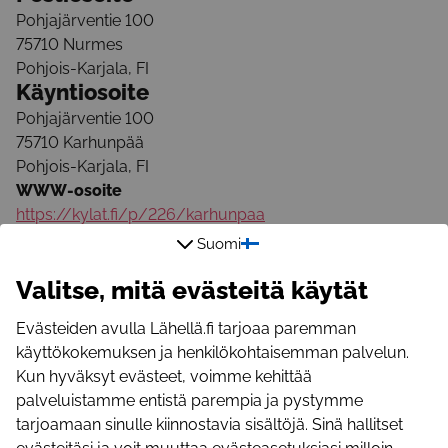
Pohjajärventie 100
75710
Nurmes
Pohjois-Karjala
,
FI
Käyntiosoite
Pohjajärventie 100
75710
Karhunpää
Pohjois-Karjala
,
FI
WWW-osoite
https://kylat.fi/p/226/karhunpaa
Sähköpostiosoite
Suomi
juholuostarinen@gmail.com
Valitse, mitä evästeitä käytät
Puhelinnumero
050 552 6488
Evästeiden avulla Lähellä.fi tarjoaa paremman
Facebook
käyttökokemuksen ja henkilökohtaisemman palvelun.
https://www.facebook.com/profile.php?
Kun hyväksyt evästeet, voimme kehittää
id=61580320196900
palveluistamme entistä parempia ja pystymme
Instagram
tarjoamaan sinulle kiinnostavia sisältöjä. Sinä hallitset
https://www.instagram.com/karhunpaan_kyla_ry/