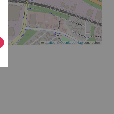
Leaflet
|
©
OpenStreetMap
contributors