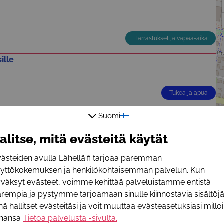
Harrastukset ja vapaa-aika
ille
Tukea ja apua
Suomi
alitse, mitä evästeitä käytät
Tukea ja apua
ästeiden avulla Lähellä.fi tarjoaa paremman
äyttökokemuksen ja henkilökohtaisemman palvelun. Kun
väksyt evästeet, voimme kehittää palveluistamme entistä
rempia ja pystymme tarjoamaan sinulle kiinnostavia sisältöjä
Harrastukset ja vapaa-aika
nä hallitset evästeitäsi ja voit muuttaa evästeasetuksiasi millo
ahansa
Tietoa palvelusta -sivulta
.