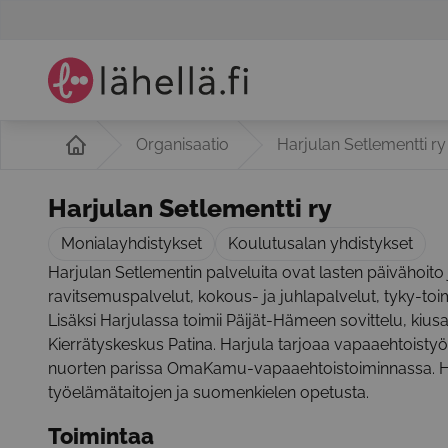
Organisaatio
Harjulan Setlementti ry
Harjulan Setlementti ry
Monialayhdistykset
Koulutusalan yhdistykset
Harjulan Setlementin palveluita ovat lasten päivähoito j
ravitsemuspalvelut, kokous- ja juhlapalvelut, tyky-t
Lisäksi Harjulassa toimii Päijät-Hämeen sovittelu, kiu
Kierrätyskeskus Patina. Harjula tarjoaa vapaaehtoisty
nuorten parissa OmaKamu-vapaaehtoistoiminnassa. Ha
työelämätaitojen ja suomenkielen opetusta.
Toimintaa