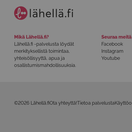
Mikä Lähellä.fi?
Seuraa meit
Lähellä.fi -palvelusta löydät
Facebook
merkityksellistä toimintaa,
Instagram
yhteisöllisyyttä, apua ja
Youtube
osallistumismahdollisuuksia.
©2026 Lähellä.fi
Ota yhteyttä!
Tietoa palvelusta
Käyttöo