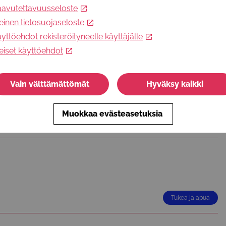
aavutettavuusseloste
einen tietosuojaseloste
Harrastukset ja vapaa-aika
yttöehdot rekisteröityneelle käyttäjälle
eiset käyttöehdot
 OmaKamu
Vain välttämättömät
Hyväksy kaikki
Vapaaehtoistoiminta
Muokkaa evästeasetuksia
Harrastukset ja vapaa-aika
Tukea ja apua