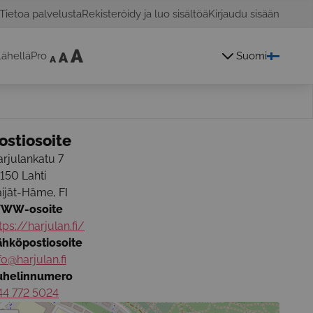
Tietoa palvelusta
Rekisteröidy ja luo sisältöä
Kirjaudu sisään
ähelläPro
Suomi
ostiosoite
rjulankatu 7
5150
Lahti
äijät-Häme
,
FI
WW-osoite
tps://harjulan.fi/
ähköpostiosoite
fo@harjulan.fi
uhelinnumero
44 772 5024