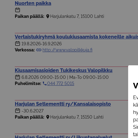
Nuorten paikka
Paikan päällä:
Harjulankatu 7, 15100 Lahti
Vertaistukiryhmä koulukiusaamista kokeneille aikuis
19.8.2026
-16.9.2026
Verkossa:
http://www.valopilkkuja.fi
Kiusaamisasioiden Tukikeskus Valopilkku
6.8.2026
09:00-15:00
|
Ma-To 09:00-15:00
V
Puhelimitse:
044 772 5015
Ev
Harjulan Setlementti ry/Kansalaisopisto
k
-30.6.2027
hy
Paikan päällä:
Harjulankatu 7, 15150 Lahti
pa
Si
t
Harjulan Setlementti ry/Liikuntapalvelut