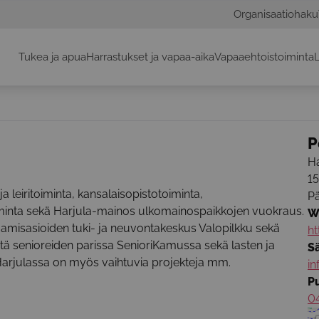
Organisaatiohaku
Tukea ja apua
Harrastukset ja vapaa-aika
Vapaaehtoistoiminta
L
P
Ha
1
a leiritoiminta, kansalaisopistotoiminta,
P
oiminta sekä Harjula-mainos ulkomainospaikkojen vuokraus.
W
saamisasioiden tuki- ja neuvontakeskus Valopilkku sekä
ht
ötä senioreiden parissa SenioriKamussa sekä lasten ja
S
rjulassa on myös vaihtuvia projekteja mm.
in
P
0