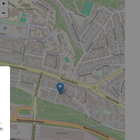
+
−
.
in