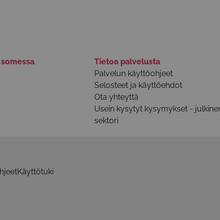
ä somessa
Tietoa palvelusta
Palvelun käyttöohjeet
Selosteet ja käyttöehdot
Ota yhteyttä
Usein kysytyt kysymykset - julkine
sektori
hjeet
Käyttötuki