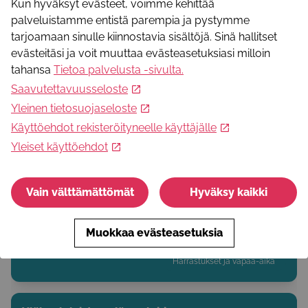
Kun hyväksyt evästeet, voimme kehittää
palveluistamme entistä parempia ja pystymme
Ystävänpirtti - kohtaamispaikka ikäihmisille
tarjoamaan sinulle kiinnostavia sisältöjä. Sinä hallitset
Ystävänpirtti on avoin kohtaamispaikka ikäihmisille, jossa
evästeitäsi ja voit muuttaa evästeasetuksiasi milloin
järjestetään monimuotoista toimintaa kahvin kera.
tahansa
Tietoa palvelusta -sivulta
.
Saavutettavuusseloste
Yleinen tietosuojaseloste
Tukea ja apua
Käyttöehdot rekisteröityneelle käyttäjälle
Yleiset käyttöehdot
Tanssipainotteinen lasten Luova lava -leiri
Koululaisille suunnattu tanssipainotteinen Luova lava -
Vain välttämättömät
Hyväksy kaikki
päiväleiri Siepakoiden kanssa Saarenkylän
Nuorisoseuratalolla.
Muokkaa evästeasetuksia
Harrastukset ja vapaa-aika