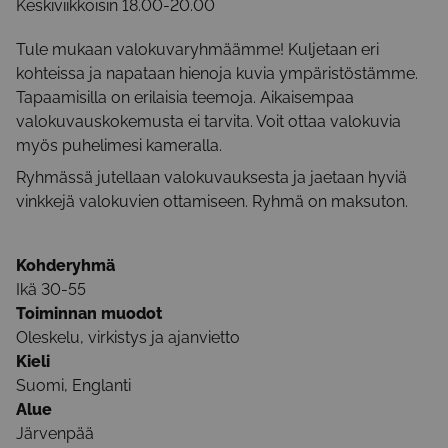
Keskiviikkoisin 18.00-20.00
Tule mukaan valokuvaryhmäämme! Kuljetaan eri
kohteissa ja napataan hienoja kuvia ympäristöstämme.
Tapaamisilla on erilaisia teemoja. Aikaisempaa
valokuvauskokemusta ei tarvita. Voit ottaa valokuvia
myös puhelimesi kameralla.
Ryhmässä jutellaan valokuvauksesta ja jaetaan hyviä
vinkkejä valokuvien ottamiseen. Ryhmä on maksuton.
Kohderyhmä
Ikä 30-55
Toiminnan muodot
Oleskelu, virkistys ja ajanvietto
Kieli
Suomi, Englanti
Alue
Järvenpää