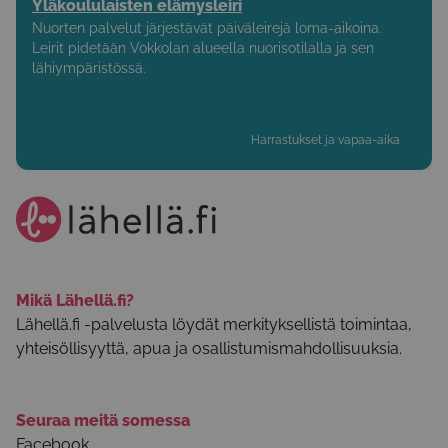
Yläkoululaisten elämysleiri
Nuorten palvelut järjestävät päiväleirejä loma-aikoina.
Leirit pidetään Vokkolan alueella nuorisotilalla ja sen
lähiympäristössä.
Harrastukset ja vapaa-aika
Mikä Lähellä.fi?
Lähellä.fi -palvelusta löydät merkityksellistä toimintaa,
yhteisöllisyyttä, apua ja osallistumismahdollisuuksia.
Seuraa meitä somessa
Facebook