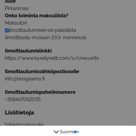
Alue
Pirkanmaa
Onko toiminta maksullista?
Maksuton
Ilmoittautuminen on pakollista
Ilmoittaudu mukaan 23.9. mennessä.
Ilmoittautumislinkki
https://www.kyselynetti.com/s/cnwuw9x
Ilmoittautumissähköpostiosoite
info@hengaamo.fi
Ilmoittautumispuhelinnumero
+358447052035
Lisätietoja
Sähköpostiosoite
Suomi
info@hengaamo.fi