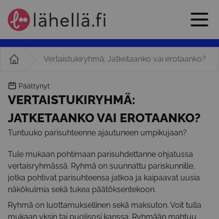
Vertaistukiryhmä: Jatketaanko vai erotaanko?
Päättynyt
VERTAISTUKIRYHMÄ:
JATKETAANKO VAI EROTAANKO?
Tuntuuko parisuhteenne ajautuneen umpikujaan?
Tule mukaan pohtimaan parisuhdettanne ohjatussa
vertaisryhmässä. Ryhmä on suunnattu pariskunnille,
jotka pohtivat parisuhteensa jatkoa ja kaipaavat uusia
näkökulmia sekä tukea päätöksentekoon.
Ryhmä on luottamuksellinen sekä maksuton. Voit tulla
mukaan yksin tai puolisosi kanssa. Ryhmään mahtuu