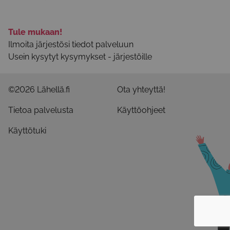
Tule mukaan!
Ilmoita järjestösi tiedot palveluun
Usein kysytyt kysymykset - järjestöille
©2026 Lähellä.fi
Ota yhteyttä!
Tietoa palvelusta
Käyttöohjeet
Käyttötuki