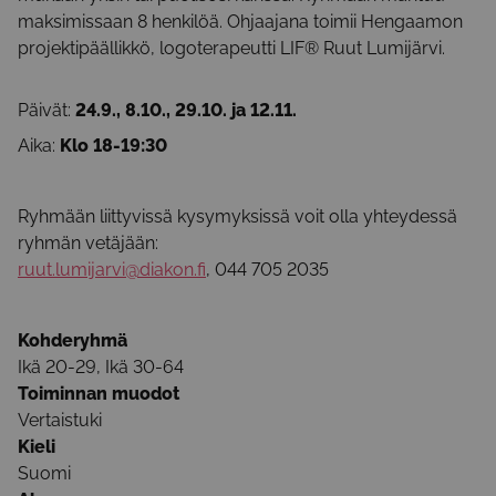
maksimissaan 8 henkilöä. Ohjaajana toimii Hengaamon
projektipäällikkö, logoterapeutti LIF® Ruut Lumijärvi.
Päivät:
24.9., 8.10., 29.10. ja 12.11.
Aika:
Klo 18-19:30
Ryhmään liittyvissä kysymyksissä voit olla yhteydessä
ryhmän vetäjään:
ruut.lumijarvi@diakon.fi
, 044 705 2035
Kohderyhmä
Ikä 20-29, Ikä 30-64
Toiminnan muodot
Vertaistuki
Kieli
Suomi