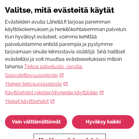
WWW-osoite
Valitse, mitä evästeitä käytät
http://www.hengaamo.fi/kalenteri
Puhelinnumero
Evästeiden avulla Lähellä.fi tarjoaa paremman
+358447052035
käyttökokemuksen ja henkilökohtaisemman palvelun.
Kun hyväksyt evästeet, voimme kehittää
Toiminnan järjestäjä
palveluistamme entistä parempia ja pystymme
tarjoamaan sinulle kiinnostavia sisältöjä. Sinä hallitset
Hengaamo
evästeitäsi ja voit muuttaa evästeasetuksiasi milloin
Nämä voisivat kiinnostaa sinua
tahansa
Tietoa palvelusta -sivulta
.
Saavutettavuusseloste
Nuorten tallileirit
Yleinen tietosuojaseloste
MLL Kaakkois-Suomen piirin maksuttomat kesäleirit
Käyttöehdot rekisteröityneelle käyttäjälle
talliympäristössä 11-15 vuotiaille nuorille
Yleiset käyttöehdot
Vain välttämättömät
Hyväksy kaikki
Tukea ja apua