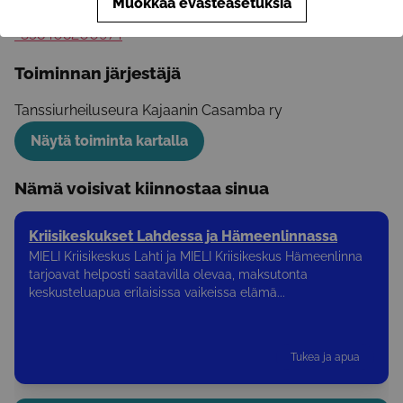
Muokkaa evästeasetuksia
Puhelinnumero
+358408200974
Toiminnan järjestäjä
Tanssiurheiluseura Kajaanin Casamba ry
Näytä toiminta kartalla
Nämä voisivat kiinnostaa sinua
Kriisikeskukset Lahdessa ja Hämeenlinnassa
MIELI Kriisikeskus Lahti ja MIELI Kriisikeskus Hämeenlinna
tarjoavat helposti saatavilla olevaa, maksutonta
keskusteluapua erilaisissa vaikeissa elämä...
Tukea ja apua