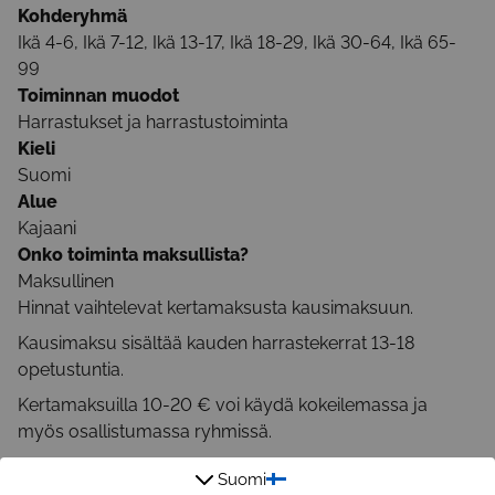
Kohderyhmä
Ikä 4-6, Ikä 7-12, Ikä 13-17, Ikä 18-29, Ikä 30-64, Ikä 65-
99
Toiminnan muodot
Harrastukset ja harrastustoiminta
Kieli
Suomi
Alue
Kajaani
Onko toiminta maksullista?
Maksullinen
Hinnat vaihtelevat kertamaksusta kausimaksuun.
Kausimaksu sisältää kauden harrastekerrat 13-18
opetustuntia.
Kertamaksuilla 10-20 € voi käydä kokeilemassa ja
myös osallistumassa ryhmissä.
Suomi