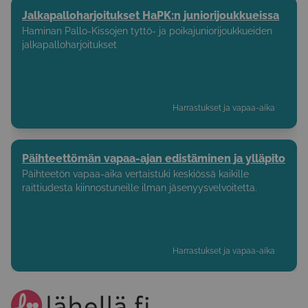
Jalkapalloharjoitukset HaPK:n juniorijoukkueissa
Haminan Pallo-Kissojen tyttö- ja poikajuniorijoukkueiden
jalkapalloharjoitukset
Harrastukset ja vapaa-aika
Päihteettömän vapaa-ajan edistäminen ja ylläpito
Päihteetön vapaa-aika vertaistuki keskiössä kaikille
raittiudesta kiinnostuneille ilman jäsenyysvelvoitetta.
Harrastukset ja vapaa-aika