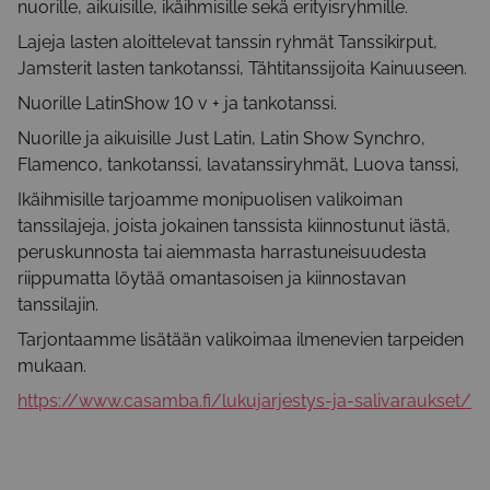
nuorille, aikuisille, ikäihmisille sekä erityisryhmille.
Lajeja lasten aloittelevat tanssin ryhmät Tanssikirput,
Jamsterit lasten tankotanssi, Tähtitanssijoita Kainuuseen.
Nuorille LatinShow 10 v + ja tankotanssi.
Nuorille ja aikuisille Just Latin, Latin Show Synchro,
Flamenco, tankotanssi, lavatanssiryhmät, Luova tanssi,
Ikäihmisille tarjoamme monipuolisen valikoiman
tanssilajeja, joista jokainen tanssista kiinnostunut iästä,
peruskunnosta tai aiemmasta harrastuneisuudesta
riippumatta löytää omantasoisen ja kiinnostavan
tanssilajin.
Tarjontaamme lisätään valikoimaa ilmenevien tarpeiden
mukaan.
https://www.casamba.fi/lukujarjestys-ja-salivaraukset/