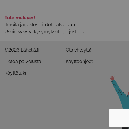
Tule mukaan!
Ilmoita järjestösi tiedot palveluun
Usein kysytyt kysymykset - järjestöille
©2026 Lähellä.fi
Ota yhteyttä!
Tietoa palvelusta
Käyttöohjeet
Käyttötuki