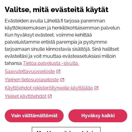
https://www.casamba.fi/hinnasto/
Valitse, mitä evästeitä käytät
Ilmoittautuminen on pakollista
Ilmoittautuminen kaikkiin harrasteryhmiimme tapahtuu
Evästeiden avulla Lähellä.fi tarjoaa paremman
Suomisport palvelussa.
käyttökokemuksen ja henkilökohtaisemman palvelun.
Kun hyväksyt evästeet, voimme kehittää
Ilmoittautumislinkki
palveluistamme entistä parempia ja pystymme
https://urly.fi/3Q4Q
tarjoamaan sinulle kiinnostavia sisältöjä. Sinä hallitset
evästeitäsi ja voit muuttaa evästeasetuksiasi milloin
Ilmoittautumissähköpostiosoite
tahansa
Tietoa palvelusta -sivulta
.
toimisto@casamba.fi
Saavutettavuusseloste
Ilmoittautumispuhelinnumero
Yleinen tietosuojaseloste
+358408200974
Käyttöehdot rekisteröityneelle käyttäjälle
Lisätietoja
Yleiset käyttöehdot
WWW-osoite
www.casamba.fi
Vain välttämättömät
Hyväksy kaikki
Sähköpostiosoite
toimisto@casamba.fi