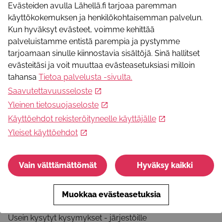
yhteisöllisyyttä, apua ja osallistumismahdollisuuksia.
Evästeiden avulla Lähellä.fi tarjoaa paremman
käyttökokemuksen ja henkilökohtaisemman palvelun.
Kun hyväksyt evästeet, voimme kehittää
Seuraa meitä somessa
palveluistamme entistä parempia ja pystymme
Facebook
tarjoamaan sinulle kiinnostavia sisältöjä. Sinä hallitset
Instagram
evästeitäsi ja voit muuttaa evästeasetuksiasi milloin
Youtube
tahansa
Tietoa palvelusta -sivulta
.
Saavutettavuusseloste
Yleinen tietosuojaseloste
Tietoa palvelusta
Käyttöehdot rekisteröityneelle käyttäjälle
Palvelun käyttöohjeet
Yleiset käyttöehdot
Selosteet ja käyttöehdot
Ota yhteyttä
Usein kysytyt kysymykset - julkinen sektori
Vain välttämättömät
Hyväksy kaikki
Tule mukaan!
Muokkaa evästeasetuksia
Ilmoita järjestösi tiedot palveluun
Usein kysytyt kysymykset - järjestöille