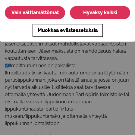
Alue
Hanko, Inkoo, Karkkila, Kirkkonummi, Lohja, Raasepori,
Vain välttämättömät
Hyväksy kaikki
Siuntio, Vihti
Onko toiminta maksullista?
Maksullinen
Muokkaa evästeasetuksia
Toivomme, että jokainen vapaaehtoinen liittyy partion
jäseneksi. Jäsenmaksut mahdollistavat vapaaehtoisten
kouluttamisen. Jäsenmaksusta on mahdollisuus hakea
vapautusta tarvittaessa.
Ilmoittautuminen on pakollista
Ilmoittaudu linkin kautta, niin autamme sinua löytämään
partiolippukunnan, joka on lähellä sinua ja jossa on juuri
nyt tarvetta aikuisille. Lisätietoa saat tarvittaessa
ottamalla yhteyttä Uudenmaan Partiopiirin toimistolle tai
etsimällä sopivan lippukunnan suoraan
lippukuntahausta: partio.fi/tule-
mukaan/lippukuntahaku ja ottamalla yhteyttä
lippukunnan johtajistoon.