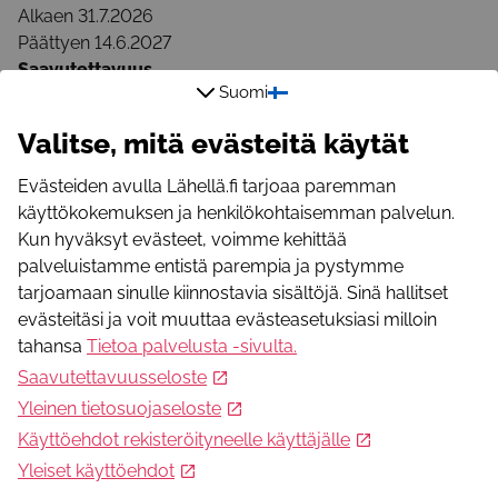
Alkaen
31.7.2026
Päättyen
14.6.2027
Saavutettavuus
Suomi
Järjestäjä ei takaa paikan esteettömyyttä
Partiotoiminta tapahtuu sekä ulkona että sisätiloissa.
Valitse, mitä evästeitä käytät
Osoitetiedot
03600
Karkkila
Evästeiden avulla Lähellä.fi tarjoaa paremman
Ajanjakso, jolloin toimintaan voi osallistua
käyttökokemuksen ja henkilökohtaisemman palvelun.
Alkaen
31.7.2026
Kun hyväksyt evästeet, voimme kehittää
Päättyen
14.6.2027
palveluistamme entistä parempia ja pystymme
Saavutettavuus
tarjoamaan sinulle kiinnostavia sisältöjä. Sinä hallitset
Järjestäjä ei takaa paikan esteettömyyttä
evästeitäsi ja voit muuttaa evästeasetuksiasi milloin
Kohderyhmä
tahansa
Tietoa palvelusta -sivulta
.
Ikä 16-75
Saavutettavuusseloste
Toiminnan muodot
Yleinen tietosuojaseloste
Järjestötoiminta ja luottamustehtävät
Käyttöehdot rekisteröityneelle käyttäjälle
Kieli
Yleiset käyttöehdot
Suomi, Ruotsi, Englanti, Saame