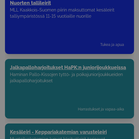
Nuorten tallileirit
MLL Kaakkois-Suomen piirin maksuttomat kesäleirit
talliympäristössä 11-15 vuotiaille nuorille
Tukea ja apua
Jalkapalloharjoitukset HaPK:n juniorijoukkueissa
Haminan Pallo-Kissojen tyttö- ja poikajuniorijoukkueiden
jalkapalloharjoitukset
Harrastukset ja vapaa-aika
Kesäleiri - Keppariakatemian varusteleiri
Muotoiluakatemian luovat käsityöleirit tarjoavat