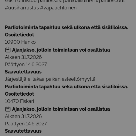
sekin onnistuu partiossa!#partioaikuinen #partioscout
#uusiharrastus #vapaaehtoinen
Partiotoiminta tapahtuu sekä ulkona että sisätiloissa.
Osoitetiedot
10900
Hanko
Ajanjakso, jolloin toimintaan voi osallistua
Alkaen
31.7.2026
Päättyen
14.6.2027
Saavutettavuus
Järjestäjä ei takaa paikan esteettömyyttä
Partiotoiminta tapahtuu sekä ulkona että sisätiloissa.
Osoitetiedot
10470
Fiskari
Ajanjakso, jolloin toimintaan voi osallistua
Alkaen
31.7.2026
Päättyen
14.6.2027
Saavutettavuus