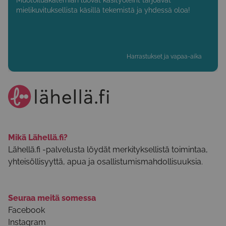
mielikuvituksellista käsillä tekemistä ja yhdessä oloa!
Harrastukset ja vapaa-aika
Mikä Lähellä.fi?
Lähellä.fi -palvelusta löydät merkityksellistä toimintaa,
yhteisöllisyyttä, apua ja osallistumismahdollisuuksia.
Seuraa meitä somessa
Facebook
Instagram