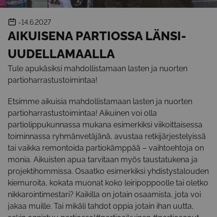
-14.6.2027
AIKUISENA PARTIOSSA LÄNSI-
UUDELLAMAALLA
Tule apukäsiksi mahdollistamaan lasten ja nuorten
partioharrastustoimintaa!
Etsimme aikuisia mahdollistamaan lasten ja nuorten
partioharrastustoimintaa! Aikuinen voi olla
partiolippukunnassa mukana esimerkiksi viikoittaisessa
toiminnassa ryhmänvetäjänä, avustaa retkijärjestelyissä
tai vaikka remontoida partiokämppää – vaihtoehtoja on
monia. Aikuisten apua tarvitaan myös taustatukena ja
projektihommissa. Osaatko esimerkiksi yhdistystalouden
kiemuroita, kokata muonat koko leiripoppoolle tai oletko
nikkarointimestari? Kaikilla on jotain osaamista, jota voi
jakaa muille. Tai mikäli tahdot oppia jotain ihan uutta,