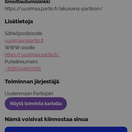
Ilmoittautumislinkki
https://uusimaa.partio.fi/aikuisena-partioon/
Lisätietoja
Sähköpostiosoite
uusimaa@partio.fi
WWW-osoite
https://uusimaa.partio.fi/
Puhelinnumero
+358504460056
Toiminnan järjestäjä
Uudenmaan Partiopiiri
Näytä toiminta kartalla
Nämä voisivat kiinnostaa sinua