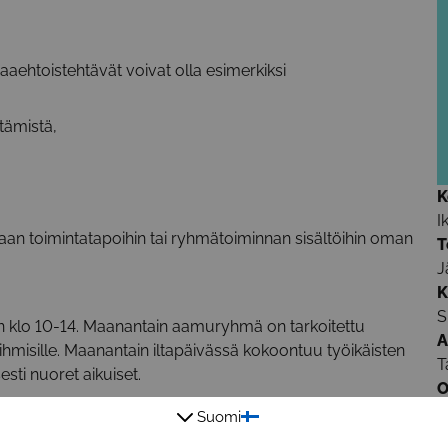
ehtoistehtävät voivat olla esimerkiksi
tämistä,
K
I
aan toimintatapoihin tai ryhmätoiminnan sisältöihin oman
T
J
K
S
in klo 10-14. Maanantain aamuryhmä on tarkoitettu
A
käihmisille. Maanantain iltapäivässä kokoontuu työikäisten
T
sti nuoret aikuiset.
O
M
Suomi
ös vapaaehtoiset saavat syödäksensä. Ruoka kuljetetaan