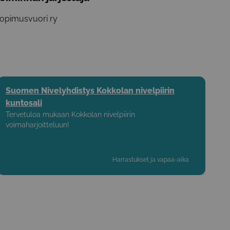
opimusvuori ry
Suomen Nivelyhdistys Kokkolan nivelpiirin
kuntosali
Tervetuloa mukaan Kokkolan nivelpiirin
voimaharjoitteluun!
Harrastukset ja vapaa-aika