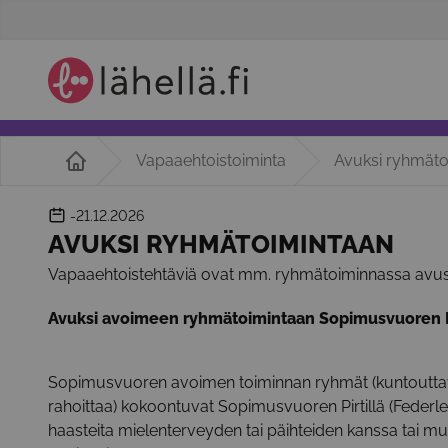
Vapaaehtoistoiminta
Avuksi ryhmäto
-21.12.2026
AVUKSI RYHMÄTOIMINTAAN
Vapaaehtoistehtäviä ovat mm. ryhmätoiminnassa avustam
Avuksi avoimeen ryhmätoimintaan Sopimusvuoren Pi
Sopimusvuoren avoimen toiminnan ryhmät (kuntouttava
rahoittaa) kokoontuvat Sopimusvuoren Pirtillä (Federleyn
haasteita mielenterveyden tai päihteiden kanssa tai mu