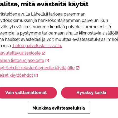
alitse, mitä evästeitä käytät
I
s
ästeiden avulla Lähellä.fi tarjoaa paremman
äyttökokemuksen ja henkilökohtaisemman palvelun. Kun
 ryhmässä. Pienikin hetki ja apu on tärkeä! Toivomme
I
väksyt evästeet, voimme kehittää palveluistamme entistä
s
rempia ja pystymme tarjoamaan sinulle kiinnostavia sisältöjä
I
nä hallitset evästeitäsi ja voit muuttaa evästeasetuksiasi millo
+
ahansa
Tietoa palvelusta -sivulta
.
aavutettavuusseloste
L
einen tietosuojaseloste
S
yttöehdot rekisteröityneelle käyttäjälle
s
eiset käyttöehdot
P
+
Vain välttämättömät
Hyväksy kaikki
W
h
t
Muokkaa evästeasetuksia
T