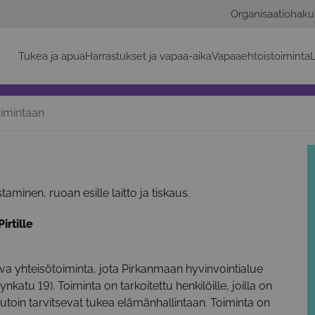
Organisaatiohaku
Tukea ja apua
Harrastukset ja vapaa-aika
Vapaaehtoistoiminta
L
imintaan
inen, ruoan esille laitto ja tiskaus.
rtille
 yhteisötoiminta, jota Pirkanmaan hyvinvointialue
katu 19). Toiminta on tarkoitettu henkilöille, joilla on
utoin tarvitsevat tukea elämänhallintaan. Toiminta on