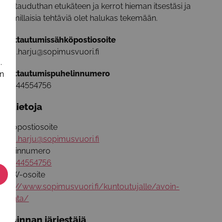
lmoittauduthan etukäteen ja kerrot hieman itsestäsi ja
iitä, millaisia tehtäviä olet halukas tekemään.
lmoittautumissähköpostiosoite
anna.harju@sopimusvuori.fi
.
lmoittautumispuhelinnumero
in
358444554756
isätietoja
ähköpostiosoite
anna.harju@sopimusvuori.fi
uhelinnumero
358444554756
WW-osoite
ttps://www.sopimusvuori.fi/kuntoutujalle/avoin-
oiminta/
oiminnan järjestäjä