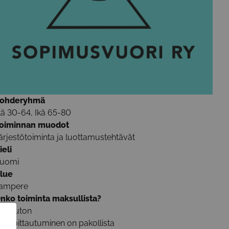
ohderyhmä
kä 30-64, Ikä 65-80
oiminnan muodot
ärjestötoiminta ja luottamustehtävät
ieli
uomi
lue
ampere
nko toiminta maksullista?
aksuton
Ilmoittautuminen on pakollista