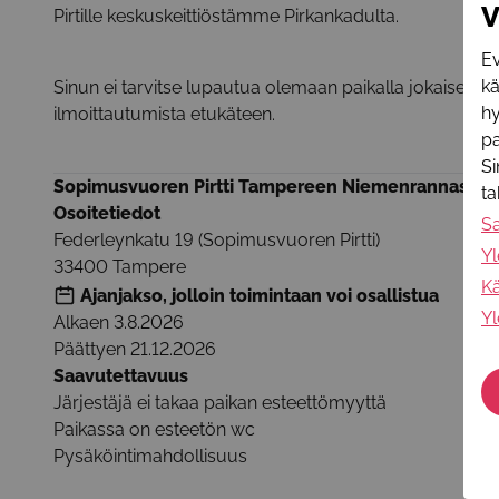
V
Pirtille keskuskeittiöstämme Pirkankadulta.
Ev
k
Sinun ei tarvitse lupautua olemaan paikalla jokaisessa
hy
ilmoittautumista etukäteen.
pa
Si
Sopimusvuoren Pirtti Tampereen Niemenrannassa.
t
Osoitetiedot
S
Federleynkatu 19 (Sopimusvuoren Pirtti)
Yl
33400
Tampere
Kä
Ajanjakso, jolloin toimintaan voi osallistua
Yl
Alkaen
3.8.2026
Päättyen
21.12.2026
Saavutettavuus
Järjestäjä ei takaa paikan esteettömyyttä
Paikassa on esteetön wc
Pysäköintimahdollisuus