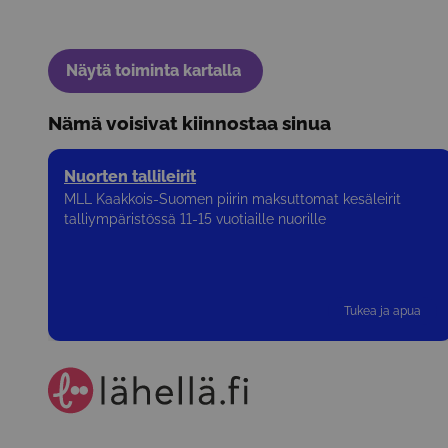
Näytä toiminta kartalla
Nämä voisivat kiinnostaa sinua
Nuorten tallileirit
MLL Kaakkois-Suomen piirin maksuttomat kesäleirit
talliympäristössä 11-15 vuotiaille nuorille
Tukea ja apua