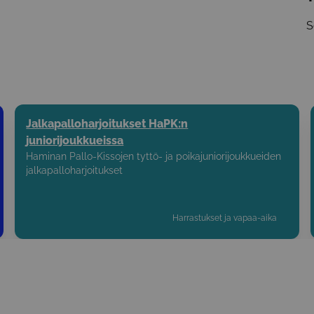
S
Jalkapalloharjoitukset HaPK:n
juniorijoukkueissa
Haminan Pallo-Kissojen tyttö- ja poikajuniorijoukkueiden
jalkapalloharjoitukset
Harrastukset ja vapaa-aika