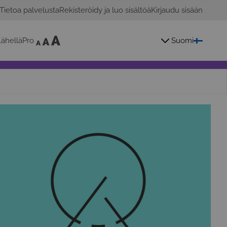
Tietoa palvelusta
Rekisteröidy ja luo sisältöä
Kirjaudu sisään
ähelläPro
Suomi