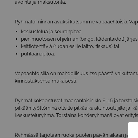
avointa ja maksutonta.
Ryhmätoiminnan avuksi kutsumme vapaaehtoisia. Vapaa
keskustelua ja seuranpitoa,
pienimuotoisen ohjelman (bingo, kädentaidot) järjes
keittiötehtäviä (ruoan esille laitto, tiskaus) tai
puhtaanapitoa.
Vapaaehtoisilla on mahdollisuus itse päästä vaikuttam
kiinnostuksensa mukaisesti.
Ryhmät kokoontuvat maanantaisin klo 9-15 ja torstais
pitkään työttöminä olleille pitkäaikaiskuntoutujille ja i
keskusteluryhmä. Torstaina kohderyhmänä ovat erityise
Ryhmässä tarjotaan ruoka puolen päivän aikaan ja my