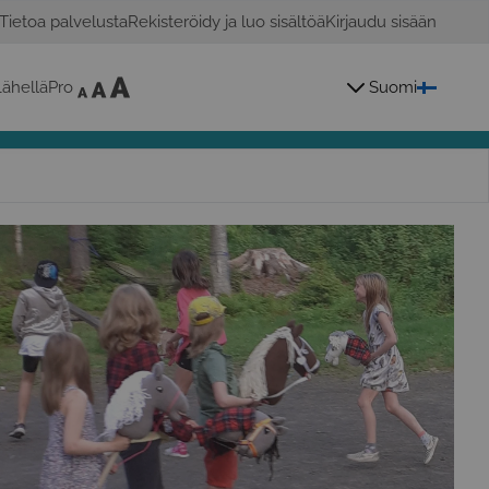
Tietoa palvelusta
Rekisteröidy ja luo sisältöä
Kirjaudu sisään
ähelläPro
Suomi