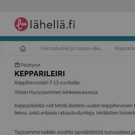
Harrastukset ja vapaa-aika
Kepparile
Päättynyt
KEPPARILEIRI
Keppihevosleiri 7-13 vuotiaille.
Yöleiri Huruslammen leirikeskuksessa
Kepparileirillä voit tehdä itsellesi uuden keppihevose
tekoa, sekä erilaisia ratsastustunteja, leiriläisten toive
Tarjoamme kaikille avointa lapsilähtöistä luovuuteen j