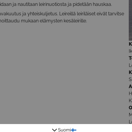
daan ja nautitaan leirinuotiosta ja pidetään hauskaa.
kuutus ja yhteiskuljetus. Leireillä leiriläiset eivät tarvitse
lmoittaudu mukaan elämysten kesäleirille.
K
I
T
L
K
S
A
H
K
O
M
L
Suomi
L