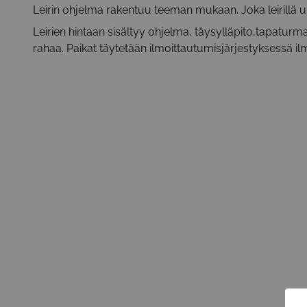
Leirin ohjelma rakentuu teeman mukaan. Joka leirillä ui
Leirien hintaan sisältyy ohjelma, täysylläpito,tapaturmava
rahaa. Paikat täytetään ilmoittautumisjärjestyksessä i