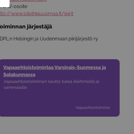
WW-osoite
ttp://www.sdplhkiuusimaa.fi/leirit
oiminnan järjestäjä
DPL:n Helsingin ja Uudenmaan piirijärjestö ry
Vapaaehtoistoimintaa Varsinais-Suomessa ja
Satakunnassa
Vapaaehtoistoiminnan kautta tukea ikäihmisille ja
vammaisille
Vapaaehtoistoiminta