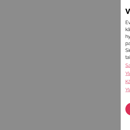
V
Ev
k
hy
pa
Si
t
S
Yl
Kä
Yl