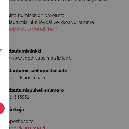
Ilmoittautuminen on pakollista
lmoittautumislinkin löydät verkkosivuiltamme:
ww.sdplhkiuusimaa.fi/leirit
.
in
lmoittautumislinkki
ttp://www.sdplhkiuusimaa.fi/leirit
lmoittautumissähköpostiosoite
nfo@sdplhkiuusimaa.fi
lmoittautumispuhelinnumero
358414645851
isätietoja
ähköpostiosoite
nfo@sdplhkiuusimaa.fi