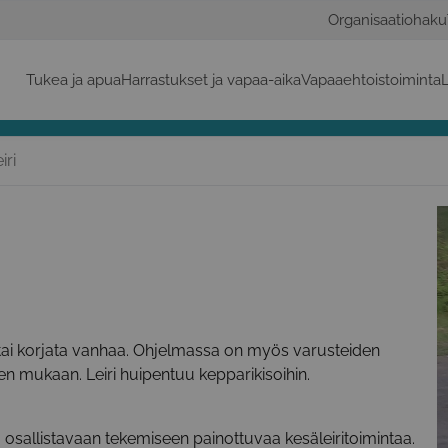
Organisaatiohaku
Tukea ja apua
Harrastukset ja vapaa-aika
Vapaaehtoistoiminta
L
iri
n tai korjata vanhaa. Ohjelmassa on myös varusteiden
iden mukaan. Leiri huipentuu kepparikisoihin.
a osallistavaan tekemiseen painottuvaa kesäleiritoimintaa.