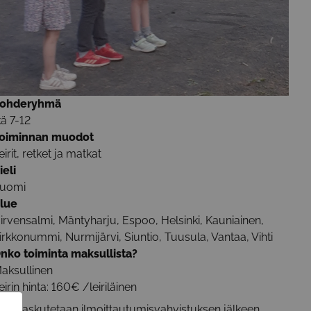
ohderyhmä
kä 7-12
oiminnan muodot
eirit, retket ja matkat
ieli
uomi
lue
irvensalmi, Mäntyharju, Espoo, Helsinki, Kauniainen,
irkkonummi, Nurmijärvi, Siuntio, Tuusula, Vantaa, Vihti
nko toiminta maksullista?
aksullinen
eirin hinta: 160€ /leiriläinen
eirit laskutetaan ilmoittautumisvahvistuksen jälkeen.