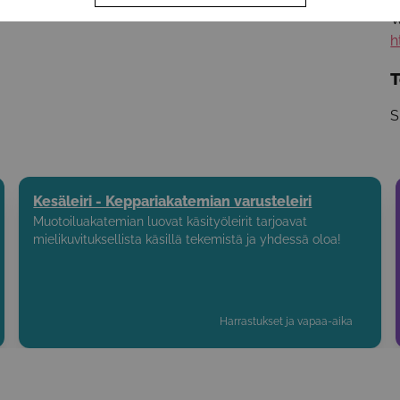
W
h
T
S
Kesäleiri - Keppariakatemian varusteleiri
Muotoiluakatemian luovat käsityöleirit tarjoavat
mielikuvituksellista käsillä tekemistä ja yhdessä oloa!
Harrastukset ja vapaa-aika