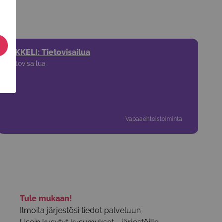
MIKKELI: Tietovisailua
Tietovisailua
Vapaaehtoistoiminta
Tule mukaan!
Ilmoita järjestösi tiedot palveluun