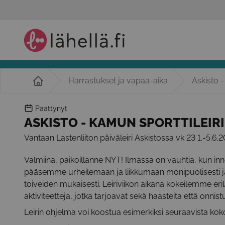
Harrastukset ja vapaa-aika
Askisto -
Päättynyt
ASKISTO - KAMUN SPORTTILEIRI
Vantaan Lastenliiton päiväleiri Askistossa vk 23 1.-5.6.
Valmiina, paikoillanne NYT! Ilmassa on vauhtia, kun innok
pääsemme urheilemaan ja liikkumaan monipuolisesti ja
toiveiden mukaisesti. Leiriviikon aikana kokeilemme erila
aktiviteetteja, jotka tarjoavat sekä haasteita että onn
Leirin ohjelma voi koostua esimerkiksi seuraavista kok