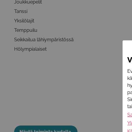
Joukkuepelit
Tanssi
Yksilölajit
Temppuilu
Seikkailua lähiympäristössä
Hölympialaiset
V
Ev
k
hy
pa
Si
t
S
Yl
Kä
Näytä toiminta kartalla