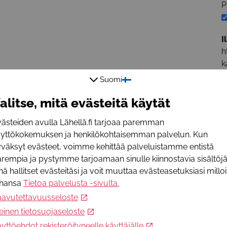
P
I
h
k
Suomi
L
alitse, mitä evästeitä käytät
P
+
ästeiden avulla Lähellä.fi tarjoaa paremman
S
äyttökokemuksen ja henkilökohtaisemman palvelun. Kun
v
väksyt evästeet, voimme kehittää palveluistamme entistä
W
rempia ja pystymme tarjoamaan sinulle kiinnostavia sisältöjä
h
nä hallitset evästeitäsi ja voit muuttaa evästeasetuksiasi millo
ahansa
Tietoa palvelusta -sivulta
.
T
aavutettavuusseloste
V
einen tietosuojaseloste
yttöehdot rekisteröityneelle käyttäjälle