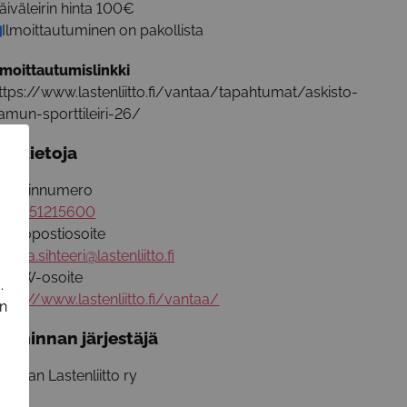
äiväleirin hinta 100€
Ilmoittautuminen on pakollista
lmoittautumislinkki
ttps://www.lastenliitto.fi/vantaa/tapahtumat/askisto-
amun-sporttileiri-26/
isätietoja
uhelinnumero
358451215600
ähköpostiosoite
antaa.sihteeri@lastenliitto.fi
WW-osoite
.
ttps://www.lastenliitto.fi/vantaa/
in
oiminnan järjestäjä
antaan Lastenliitto ry