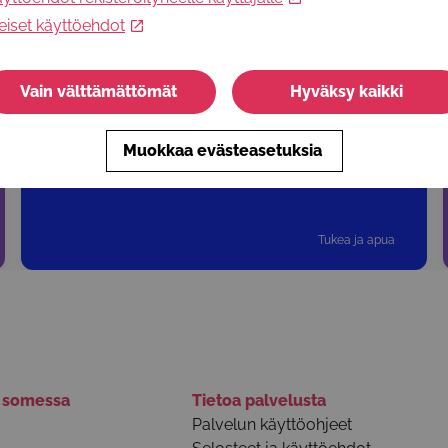
eiset käyttöehdot
Vain välttämättömät
Hyväksy kaikki
Nuorten tallileirit
MLL Kaakkois-Suomen piirin maksuttomat kesäleirit
talliympäristössä 11-15 vuotiaille nuorille
Muokkaa evästeasetuksia
Tukea ja apua
ä somessa
Tietoa palvelusta
Palvelun käyttöohjeet