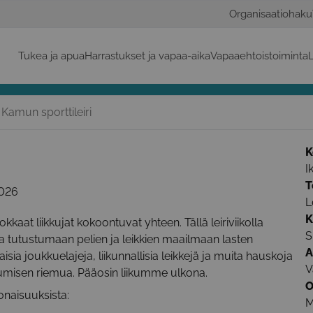
Organisaatiohaku
Tukea ja apua
Harrastukset ja vapaa-aika
Vapaaehtoistoiminta
L
 Kamun sporttileiri
K
I
T
2026
L
K
kaat liikkujat kokoontuvat yhteen. Tällä leiriviikolla
S
 tutustumaan pelien ja leikkien maailmaan lasten
A
isia joukkuelajeja, liikunnallisia leikkejä ja muita hauskoja
V
istumisen riemua. Pääosin liikumme ulkona.
O
onaisuuksista:
M