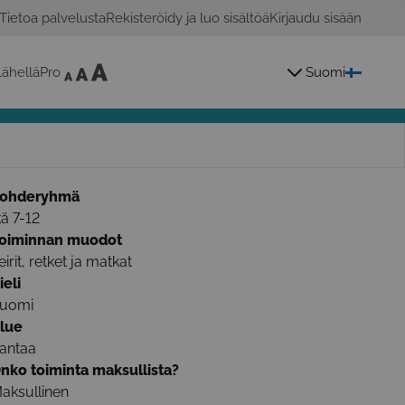
Tietoa palvelusta
Rekisteröidy ja luo sisältöä
Kirjaudu sisään
ähelläPro
Suomi
ohderyhmä
kä 7-12
oiminnan muodot
eirit, retket ja matkat
ieli
uomi
lue
antaa
nko toiminta maksullista?
aksullinen