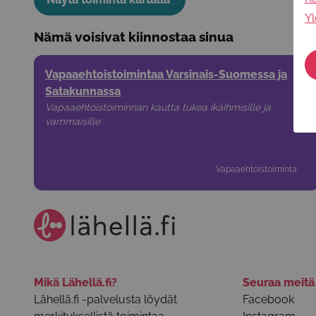
Yl
Nämä voisivat kiinnostaa sinua
Vapaaehtoistoimintaa Varsinais-Suomessa ja
Satakunnassa
Vapaaehtoistoiminnan kautta tukea ikäihmisille ja
vammaisille
Vapaaehtoistoiminta
Mikä Lähellä.fi?
Seuraa meit
Lähellä.fi -palvelusta löydät
Facebook