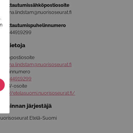
lmoittautumissähköpostiosoite
ohanna.lindstam@nuorisoseurat.fi
.
in
lmoittautumispuhelinnumero
358444919299
isätietoja
ähköpostiosoite
ohanna.lindstam@nuorisoseurat.fi
uhelinnumero
358444919299
WW-osoite
ttps://etelasuomi.nuorisoseurat.fi/
oiminnan järjestäjä
uorisoseurat Etelä-Suomi