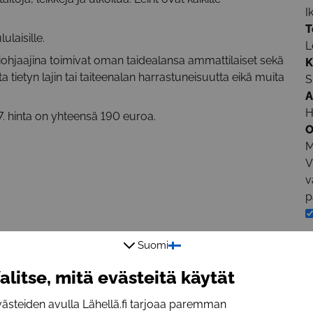
I
T
ulaisille.
L
riohjaajina toimivat oman taidealansa ammattilaiset sekä
K
ita tietyn lajin tai taiteenalan harrastuneisuutta eikä muita
S
A
H
1.7. hinta on yhteensä 190 euroa.
O
M
V
v
p
I
Suomi
h
alitse, mitä evästeitä käytät
p
l
ästeiden avulla Lähellä.fi tarjoaa paremman