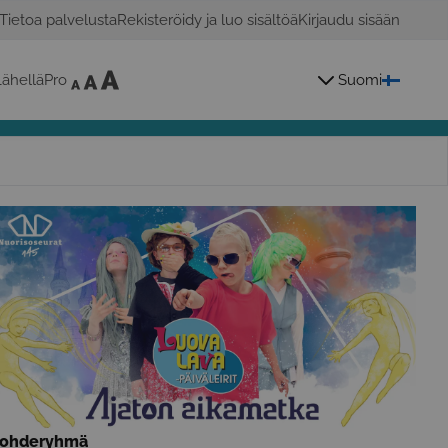
Tietoa palvelusta
Rekisteröidy ja luo sisältöä
Kirjaudu sisään
ähelläPro
Suomi
ohderyhmä