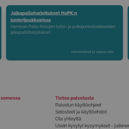
Jalkapalloharjoitukset HaPK:n
juniorijoukkueissa
Haminan Pallo-Kissojen tyttö- ja poikajuniorijoukkueiden
jalkapalloharjoitukset
Harrastukset ja vapaa-aika
ä somessa
Tietoa palvelusta
Palvelun käyttöohjeet
Selosteet ja käyttöehdot
Ota yhteyttä
Usein kysytyt kysymykset - julkine