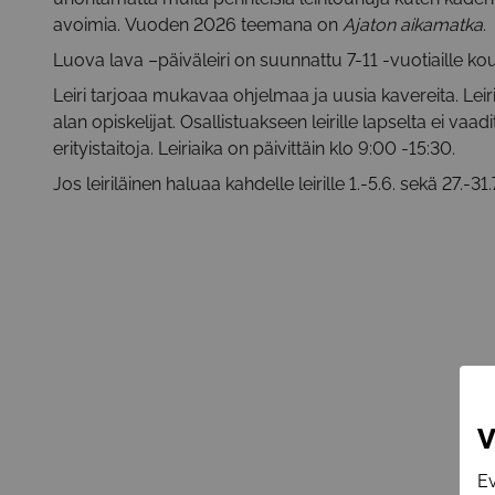
avoimia. Vuoden 2026 teemana on
Ajaton aikamatka
.
Luova lava –päiväleiri on suunnattu 7-11 -vuotiaille koul
Leiri tarjoaa mukavaa ohjelmaa ja uusia kavereita. Lei
alan opiskelijat. Osallistuakseen leirille lapselta ei vaad
erityistaitoja. Leiriaika on päivittäin klo 9:00 -15:30.
Jos leiriläinen haluaa kahdelle leirille 1.-5.6. sekä 27.-3
V
Ev