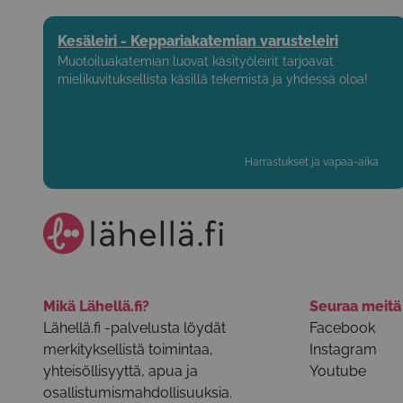
Kesäleiri - Keppariakatemian varusteleiri
Muotoiluakatemian luovat käsityöleirit tarjoavat
mielikuvituksellista käsillä tekemistä ja yhdessä oloa!
Harrastukset ja vapaa-aika
Mikä Lähellä.fi?
Seuraa meit
Lähellä.fi -palvelusta löydät
Facebook
merkityksellistä toimintaa,
Instagram
yhteisöllisyyttä, apua ja
Youtube
osallistumismahdollisuuksia.