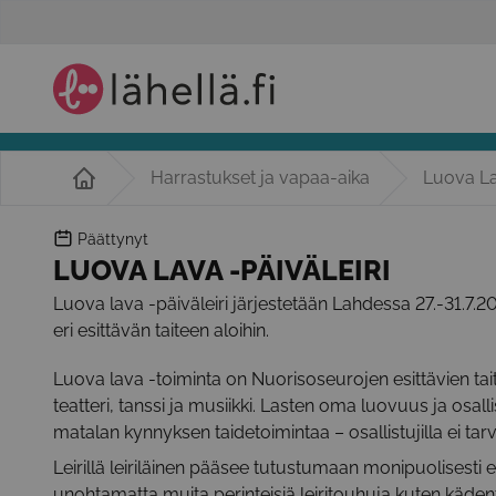
Harrastukset ja vapaa-aika
Luova La
Päättynyt
LUOVA LAVA -PÄIVÄLEIRI
Luova lava -päiväleiri järjestetään Lahdessa 27.-31.7.2
eri esittävän taiteen aloihin.
Luova lava -toiminta on Nuorisoseurojen esittävien tait
teatteri, tanssi ja musiikki. Lasten oma luovuus ja osa
matalan kynnyksen taidetoimintaa – osallistujilla ei ta
Leirillä leiriläinen pääsee tutustumaan monipuolisesti eri
unohtamatta muita perinteisiä leiritouhuja kuten kädentait