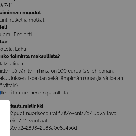
kä 7-11
oiminnan muodot
eirit, retket ja matkat
ieli
uomi, Englanti
lue
ollola, Lahti
nko toiminta maksullista?
aksullinen
iiden päivän leirin hinta on 100 euroa (sis. ohjelman,
akuutuksen, t-paidan sekä lämpimän ruuan ja välipalan
äivittäin).
Ilmoittautuminen on pakollista
lmoittautumislinkki
ttps://puoti.nuorisoseurat.fi/fi/events/e/luova-lava-
aivaleiri-7-11-vuotiaat-
ahti/697b24289842b83a0e8b456d