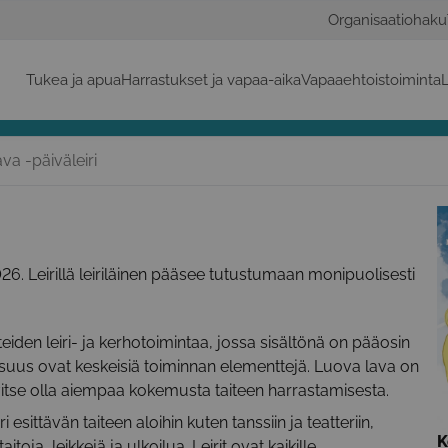
Organisaatiohaku
Tukea ja apua
Harrastukset ja vapaa-aika
Vapaaehtoistoiminta
L
va -päiväleiri
026. Leirillä leiriläinen pääsee tutustumaan monipuolisesti
eiden leiri- ja kerhotoimintaa, jossa sisältönä on pääosin
llisuus ovat keskeisiä toiminnan elementtejä. Luova lava on
rvitse olla aiempaa kokemusta taiteen harrastamisesta.
 esittävän taiteen aloihin kuten tanssiin ja teatteriin,
K
oja, leikkejä ja ulkoilua. Leirit ovat kaikille