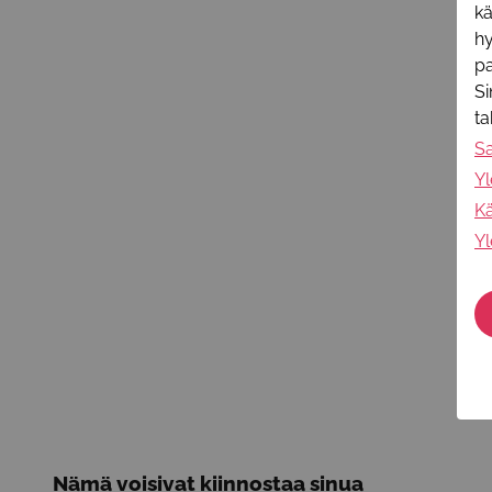
k
hy
pa
Si
t
S
Yl
Kä
Yl
Nämä voisivat kiinnostaa sinua