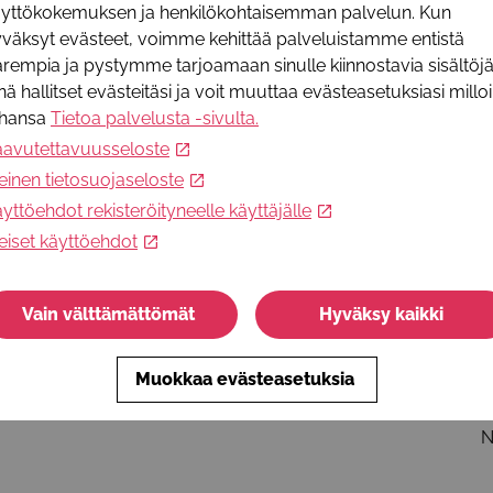
äyttökokemuksen ja henkilökohtaisemman palvelun. Kun
I
väksyt evästeet, voimme kehittää palveluistamme entistä
j
rempia ja pystymme tarjoamaan sinulle kiinnostavia sisältöjä
nä hallitset evästeitäsi ja voit muuttaa evästeasetuksiasi millo
I
ahansa
Tietoa palvelusta -sivulta
.
+
aavutettavuusseloste
L
einen tietosuojaseloste
yttöehdot rekisteröityneelle käyttäjälle
S
j
eiset käyttöehdot
P
+
Vain välttämättömät
Hyväksy kaikki
W
h
Muokkaa evästeasetuksia
T
N