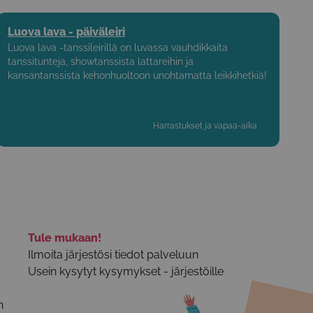
Luova lava - päiväleiri
Luova lava -tanssileirillä on luvassa vauhdikkaita
tanssitunteja, showtanssista lattareihin ja
kansantanssista kehonhuoltoon unohtamatta leikkihetkiä!
Harrastukset ja vapaa-aika
Tule mukaan!
Ilmoita järjestösi tiedot palveluun
Usein kysytyt kysymykset - järjestöille
n