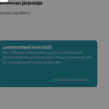
oiminnan järjestäjä
arasta Lapsille ry
Luontorastipeli kesä 2026
MLL Tikkurilan yhdistyksen suosittu luontorastipeli
kesälle 2026 on nyt pelattavissa! Omat pelitehtävät alle
10-vuotiaille ja 10 vuotta täyttäneille.
Harrastukset ja vapaa-aika