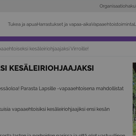
Organisaatiohaku
Tukea ja apua
Harrastukset ja vapaa-aika
Vapaaehtoistoiminta
L
paaehtoiseksi kesäleiriohjaajaksi Virroille!
SI KESÄLEIRIOHJAAJAKSI
ssäoloa! Parasta Lapsille -vapaaehtoisena mahdollistat
uisia vapaaehtoisiksi kesäleiriohjaajiksi ensi kesän
sesta lasten ja perheiden parissa ja että olet vastuullinen