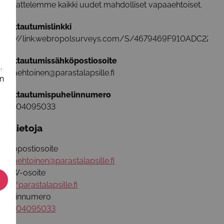
aastattelemme kaikki uudet mahdolliset vapaaehtoiset.
lmoittautumislinkki
ttps://link.webropolsurveys.com/S/4679469F910ADC22
lmoittautumissähköpostiosoite
.
apaaehtoinen@parastalapsille.fi
in
lmoittautumispuhelinnumero
358504095033
isätietoja
ähköpostiosoite
apaaehtoinen@parastalapsille.fi
WW-osoite
ttp://parastalapsille.fi
uhelinnumero
358504095033