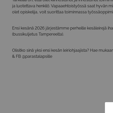
ja luotettava henkilö. Vapaaehtoistyössä saat hyvän mi
olet opiskelija, voit suorittaa toiminnassa työssäoppimi
Ensi kesänä 2026 järjestämme perheille kesäleirejä ih
(bussikuljetus Tampereelta).
Olisitko sinä yksi ensi kesän leiriohjaajista? Hae mukaan
& FB @parastalapsille