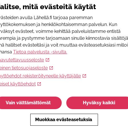
H
alitse, mitä evästeitä käytät
I
ästeiden avulla Lähellä.fi tarjoaa paremman
h
äyttökokemuksen ja henkilökohtaisemman palvelun. Kun
väksyt evästeet, voimme kehittää palveluistamme entistä
I
rempia ja pystymme tarjoamaan sinulle kiinnostavia sisältöjä
v
nä hallitset evästeitäsi ja voit muuttaa evästeasetuksiasi millo
ahansa
Tietoa palvelusta -sivulta
.
I
aavutettavuusseloste
+
einen tietosuojaseloste
L
yttöehdot rekisteröityneelle käyttäjälle
eiset käyttöehdot
S
v
W
Vain välttämättömät
Hyväksy kaikki
h
P
+
Muokkaa evästeasetuksia