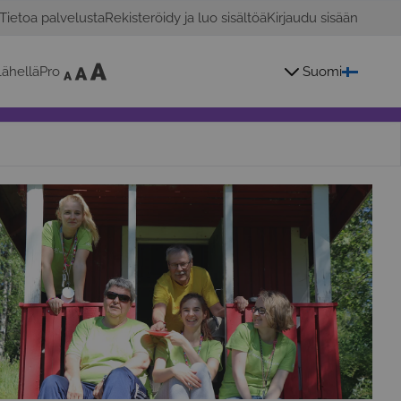
Tietoa palvelusta
Rekisteröidy ja luo sisältöä
Kirjaudu sisään
ähelläPro
Suomi