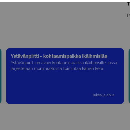
T
P
Ystävänpirtti - kohtaamispaikka ikäihmisille
Ystävänpirtti on avoin kohtaamispaikka ikäihmisille, jossa
järjestetään monimuotoista toimintaa kahvin kera.
Tukea ja apua