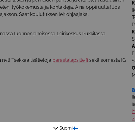
K
elen, työkokemusta ja kontakteja. Aina oppii uutta! Jos
I
sjakson. Saat koulutuksen leiriohjaajaksi.
T
R
K
anassa luonnonläheisessä Leirikeskus Pukkilassa
S
A
E
 nyt! Tsekkaa lisätietoja
parastalapsille.fi
sekä somesta IG
S
O
M
I
j
h
2
Suomi