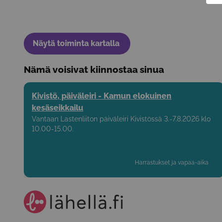
Näytä toiminta kartalla
Nämä voisivat kiinnostaa sinua
Kivistö, päiväleiri - Kamun elokuinen
kesäseikkailu
Vantaan Lastenliiton päiväleiri Kivistössä 3.-7.8.2026 klo
10.00-15.00.
Harrastukset ja vapaa-aika