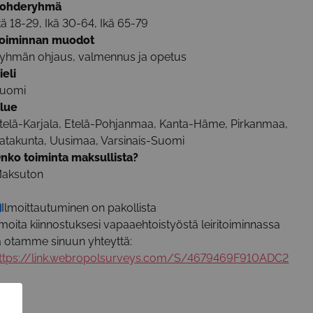
ohderyhmä
kä 18-29, Ikä 30-64, Ikä 65-79
oiminnan muodot
yhmän ohjaus, valmennus ja opetus
ieli
uomi
lue
telä-Karjala, Etelä-Pohjanmaa, Kanta-Häme, Pirkanmaa,
atakunta, Uusimaa, Varsinais-Suomi
nko toiminta maksullista?
aksuton
Ilmoittautuminen on pakollista
lmoita kiinnostuksesi vapaaehtoistyöstä leiritoiminnassa
a otamme sinuun yhteyttä:
ttps://link.webropolsurveys.com/S/4679469F910ADC2