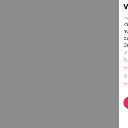
V
Ev
k
hy
pa
Si
t
S
Yl
Kä
Yl