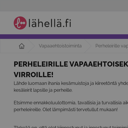
Vapaaehtoistoiminta
Perheleirille va
PERHELEIRILLE VAPAAEHTOISEK
VIRROILLE!
Lähde luomaan ihania kesämuistoja ja kiireetöntä yhde
kesäleirit lapsille ja perheille.
Etsimme ennakkoluulottomia, tavallisia ja turvallisia aik
perheleireille. Olet lämpimästi tervetullut mukaan!
Tärkeää on, että olet kiinnostunut ja innostunut toimimi