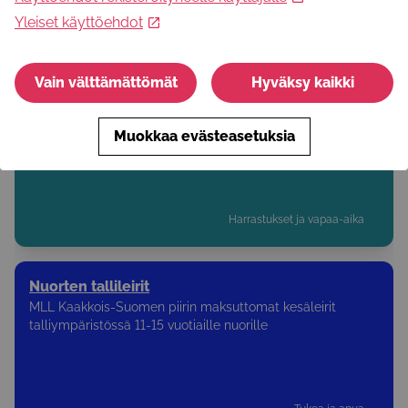
Pohjois-Suomen Syöpäyhdistys ry
Yleiset käyttöehdot
Nämä voisivat kiinnostaa sinua
Vain välttämättömät
Hyväksy kaikki
Luova lava - päiväleiri
Luova lava -tanssileirillä on luvassa vauhdikkaita
Muokkaa evästeasetuksia
tanssitunteja, showtanssista lattareihin ja kansantanssista
kehonhuoltoon unohtamatta leikkihetkiä!
Harrastukset ja vapaa-aika
Nuorten tallileirit
MLL Kaakkois-Suomen piirin maksuttomat kesäleirit
talliympäristössä 11-15 vuotiaille nuorille