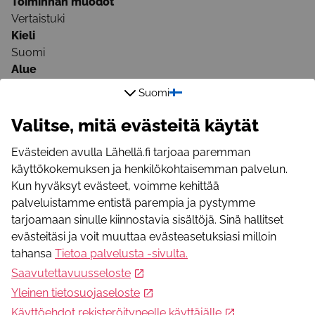
Toiminnan muodot
Vertaistuki
Kieli
Suomi
Alue
Kainuu, Lappi, Pohjois-Pohjanmaa
Suomi
Onko toiminta maksullista?
Maksuton
Valitse, mitä evästeitä käytät
Lisätietoja
Evästeiden avulla Lähellä.fi tarjoaa paremman
käyttökokemuksen ja henkilökohtaisemman palvelun.
Sähköpostiosoite
Kun hyväksyt evästeet, voimme kehittää
tuula.makkonen@pssy.org
palveluistamme entistä parempia ja pystymme
Puhelinnumero
tarjoamaan sinulle kiinnostavia sisältöjä. Sinä hallitset
+358400961139
evästeitäsi ja voit muuttaa evästeasetuksiasi milloin
WWW-osoite
tahansa
Tietoa palvelusta -sivulta
.
https://www.pohjois-suomensyopayhdistys.fi
Saavutettavuusseloste
Toiminnan järjestäjä
Yleinen tietosuojaseloste
Käyttöehdot rekisteröityneelle käyttäjälle