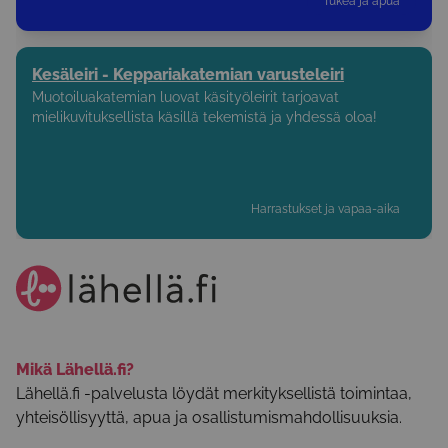
Tukea ja apua
Kesäleiri - Keppariakatemian varusteleiri
Muotoiluakatemian luovat käsityöleirit tarjoavat
mielikuvituksellista käsillä tekemistä ja yhdessä oloa!
Harrastukset ja vapaa-aika
Mikä Lähellä.fi?
Lähellä.fi -palvelusta löydät merkityksellistä toimintaa,
yhteisöllisyyttä, apua ja osallistumismahdollisuuksia.