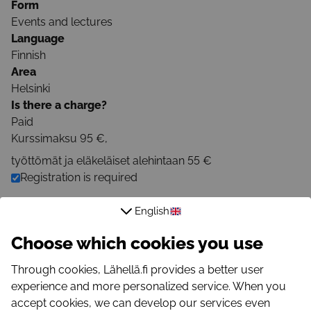
Form
Events and lectures
Language
Finnish
Area
Helsinki
Is there a charge?
Paid
Kurssimaksu 95 €,
työttömät ja eläkeläiset alehintaan 55 €
Registration is required
Registration Link
English
https://kansalaisfoorumi.fi/tapahtuma/rakentavan-
Choose which cookies you use
vuorovaikutuksen-koulutus-nvc/
Through cookies, Lähellä.fi provides a better user
Registration email
experience and more personalized service. When you
koulutus@kansalaisfoorumi.fi
accept cookies, we can develop our services even