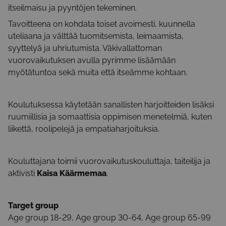
itseilmaisu ja pyyntöjen tekeminen.
Tavoitteena on kohdata toiset avoimesti, kuunnella
uteliaana ja välttää tuomitsemista, leimaamista,
syyttelyä ja uhriutumista. Väkivallattoman
vuorovaikutuksen avulla pyrimme lisäämään
myötätuntoa sekä muita että itseämme kohtaan.
Koulutuksessa käytetään sanallisten harjoitteiden lisäksi
ruumiillisia ja somaattisia oppimisen menetelmiä, kuten
liikettä, roolipelejä ja empatiaharjoituksia.
Kouluttajana toimii vuorovaikutuskouluttaja, taiteilija ja
aktivisti
Kaisa Käärmemaa
.
Target group
Age group 18-29, Age group 30-64, Age group 65-99