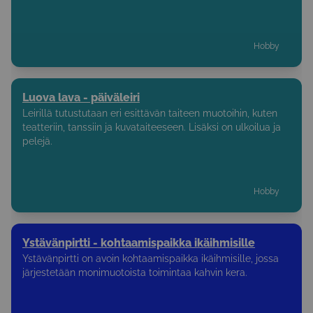
Hobby
Luova lava - päiväleiri
Leirillä tutustutaan eri esittävän taiteen muotoihin, kuten
teatteriin, tanssiin ja kuvataiteeseen. Lisäksi on ulkoilua ja
pelejä.
Hobby
Ystävänpirtti - kohtaamispaikka ikäihmisille
Ystävänpirtti on avoin kohtaamispaikka ikäihmisille, jossa
järjestetään monimuotoista toimintaa kahvin kera.