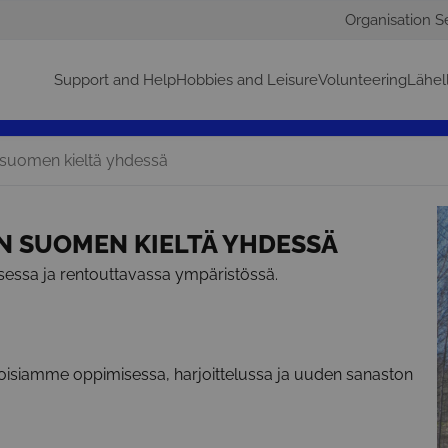
Organisation S
Support and Help
Hobbies and Leisure
Volunteering
Lähel
 suomen kieltä yhdessä
 SUOMEN KIELTÄ YHDESSÄ
sessa ja rentouttavassa ympäristössä.
oisiamme oppimisessa, harjoittelussa ja uuden sanaston