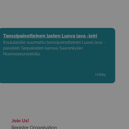
Tanssipainotteinen lasten Luova lava -leiri
Koululaisille suunnattu tanssipainotteinen Luova lava -
päiväleiri Siepakoiden kanssa Saarenkylän
Nuorisoseuratalolla.
Hobby
Join Us!
Register Organisation