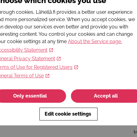
hoose which cookies you use
R
rough cookies, Lähellä.fi provides a better user experience
h
d more personalized service. When you accept cookies, we
n develop our services even better and provide you with
R
teresting content. You control your cookies and can change
h
ur cookie settings at any time
About the Service page
.
cessibility Statement
R
neral Privacy Statement
+
rms of Use for Registered Users
L
neral Terms of Use
E
h
Only essential
Accept all
W
h
Edit cookie settings
O
M