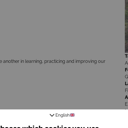
T
e another in learning, practicing and improving our
A
F
G
L
F
A
E
I
English
F