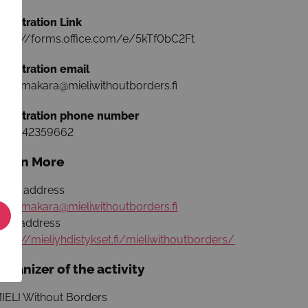
egistration Link
ttps://forms.office.com/e/5kTf0bC2Ft
egistration email
ope.makara@mieliwithoutborders.fi
egistration phone number
358442359662
earn More
mail address
ope.makara@mieliwithoutborders.fi
eb address
ttps://mieliyhdistykset.fi/mieliwithoutborders/
rganizer of the activity
IELI Without Borders