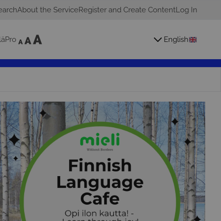
earch
About the Service
Register and Create Content
Log In
läPro
English