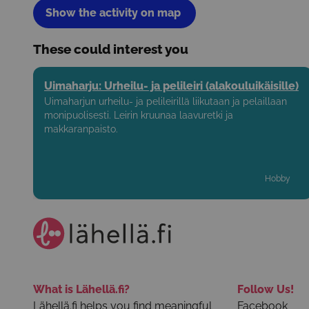
Show the activity on map
These could interest you
Uimaharju: Urheilu- ja pelileiri (alakouluikäisille)
Uimaharjun urheilu- ja pelileirillä liikutaan ja pelaillaan
monipuolisesti. Leirin kruunaa laavuretki ja
makkaranpaisto.
Hobby
What is Lähellä.fi?
Follow Us!
Lähellä.fi helps you find meaningful
Facebook