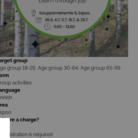
arget group
ge group 18-29, Age group 30-64, Age group 65-99
orm
roup activities
anguage
innish
rea
spoo
s there a charge?
ree
Registration is required