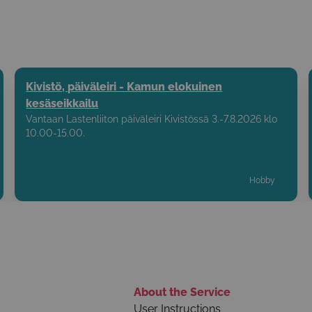
Kivistö, päiväleiri - Kamun elokuinen
kesäseikkailu
Vantaan Lastenliiton päiväleiri Kivistössä 3.-7.8.2026 klo
10.00-15.00.
Hobby
About the Service
User Instructions