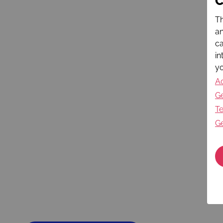
C
Th
an
ca
in
yo
Ac
Ge
Te
Ge