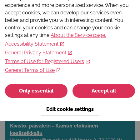
+358504302144
experience and more personalized service. When you
Web address
accept cookies, we can develop our services even
http://Www.folkhalsan.fi/perna
better and provide you with interesting content. You
control your cookies and can change your cookie
Show the activity on map
settings at any time
About the Service page
.
These could interest you
Accessibility Statement
General Privacy Statement
Ystävänpirtti - kohtaamispaikka ikäihmisille
Terms of Use for Registered Users
Ystävänpirtti on avoin kohtaamispaikka ikäihmisille, jossa
General Terms of Use
järjestetään monimuotoista toimintaa kahvin kera.
Only essential
Accept all
Support
Edit cookie settings
Kivistö, päiväleiri - Kamun elokuinen
kesäseikkailu