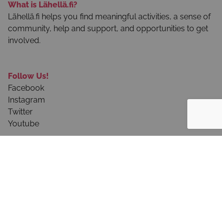
What is Lähellä.fi?
Lähellä.fi helps you find meaningful activities, a sense of
community, help and support, and opportunities to get
involved.
Follow Us!
Facebook
Instagram
Twitter
Youtube
About the Service
User Instructions
Privacy Notices and Terms of Use
Contact Us!
Frequently Asked Questions - Public Sector