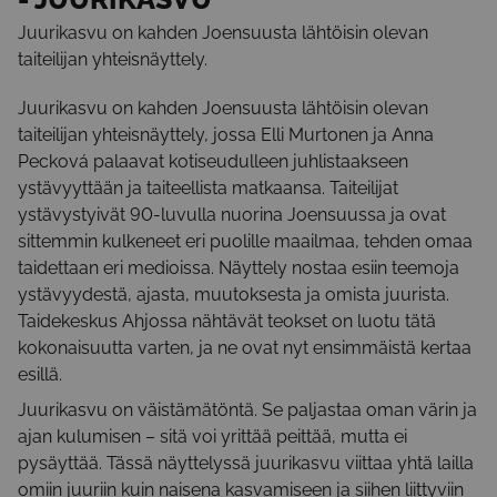
Juurikasvu on kahden Joensuusta lähtöisin olevan
taiteilijan yhteisnäyttely.
Juurikasvu on kahden Joensuusta lähtöisin olevan
taiteilijan yhteisnäyttely, jossa Elli Murtonen ja Anna
Pecková palaavat kotiseudulleen juhlistaakseen
ystävyyttään ja taiteellista matkaansa. Taiteilijat
ystävystyivät 90-luvulla nuorina Joensuussa ja ovat
sittemmin kulkeneet eri puolille maailmaa, tehden omaa
taidettaan eri medioissa. Näyttely nostaa esiin teemoja
ystävyydestä, ajasta, muutoksesta ja omista juurista.
Taidekeskus Ahjossa nähtävät teokset on luotu tätä
kokonaisuutta varten, ja ne ovat nyt ensimmäistä kertaa
esillä.
Juurikasvu on väistämätöntä. Se paljastaa oman värin ja
ajan kulumisen – sitä voi yrittää peittää, mutta ei
pysäyttää. Tässä näyttelyssä juurikasvu viittaa yhtä lailla
omiin juuriin kuin naisena kasvamiseen ja siihen liittyviin