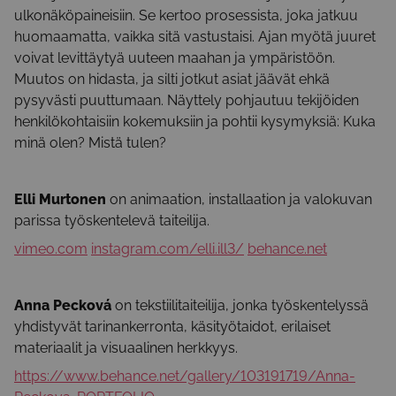
ulkonäköpaineisiin. Se kertoo prosessista, joka jatkuu
huomaamatta, vaikka sitä vastustaisi. Ajan myötä juuret
voivat levittäytyä uuteen maahan ja ympäristöön.
Muutos on hidasta, ja silti jotkut asiat jäävät ehkä
pysyvästi puuttumaan. Näyttely pohjautuu tekijöiden
henkilökohtaisiin kokemuksiin ja pohtii kysymyksiä: Kuka
minä olen? Mistä tulen?
Elli Murtonen
on animaation, installaation ja valokuvan
parissa työskentelevä taiteilija.
vimeo.com
instagram.com/elli.ill3/
behance.net
Anna Pecková
on tekstiilitaiteilija, jonka työskentelyssä
yhdistyvät tarinankerronta, käsityötaidot, erilaiset
materiaalit ja visuaalinen herkkyys.
https://www.behance.net/gallery/103191719/Anna-