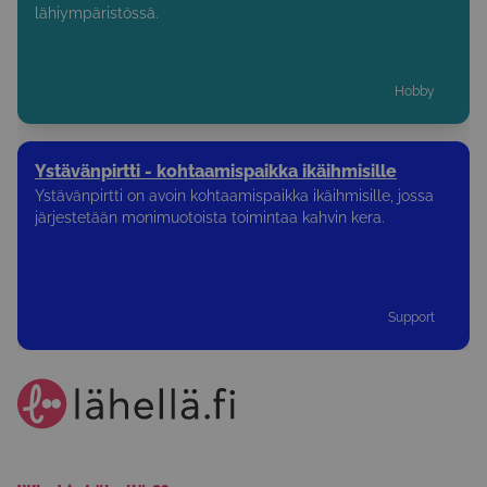
lähiympäristössä.
Hobby
Ystävänpirtti - kohtaamispaikka ikäihmisille
Ystävänpirtti on avoin kohtaamispaikka ikäihmisille, jossa
järjestetään monimuotoista toimintaa kahvin kera.
Support