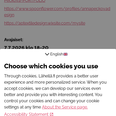
Peckova-PORTFOLIO
https://www.spoonflower.com/profiles/annapeckovad
esign
https://aptextiledesign.wixsite.com/mysite
Avajaiset:
7.7.2026 klo 18-20
English
Choose which cookies you use
Through cookies, Lähellä.fi provides a better user
experience and more personalized service. When you
accept cookies, we can develop our services even
better and provide you with interesting content. You
Target group
control your cookies and can change your cookie
Age group 18-29, Age group 30-64, Age group 65-99
settings at any time
About the Service page
.
Form
Exhibitions
Accessibility Statement