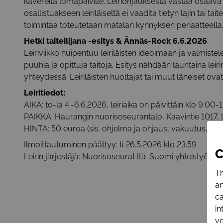
kavereita lomapäiville. Leiriohjauksesta vastaa osaava
osallistuakseen leiriläiseltä ei vaadita tietyn lajin tai ta
toimintaa toteutetaan matalan kynnyksen periaatteella
Hetki taiteilijana -esitys & Ännäs-Rock 6.6.2026
Leiriviikko huipentuu leiriläisten ideoimaan ja valmistele
puuhia ja opittuja taitoja. Esitys nähdään launtaina l
yhteydessä. Leiriläisten huoltajat tai muut läheiset ovat 
Leiritiedot:
AIKA: to-la 4.-6.6.2026, leiriaika on päivittäin klo 9.00-
PAIKKA: Haurangin nuorisoseurantalo, Kaavintie 1017,
HINTA: 50 euroa (sis. ohjelma ja ohjaus, vakuutus, t-pai
Ilmoittautuminen päättyy: ti 26.5.2026 klo 23.59
C
Leirin järjestäjä: Nuorisoseurat Itä-Suomi yhteistyös
Th
an
ca
in
yo