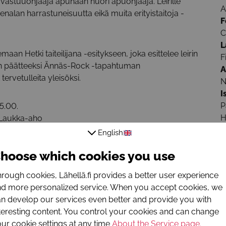
 vastuuohjaaja apunaan nuori apuohjaaja. Leirille
A
iteenalan harrastuneisuutta eikä muita erityistaitoja -
F
.
C
L
maan Hetki taiteilijana -esitykseen, joka esittelee leirin
F
eirin päätteeksi Ännäs-Rock -tapahtuman
A
tervetulleita yleisöksi.
N
I
P
15.00.
H
 Laukka-aho
j
ta ja lämmin ateria päivittäin)
English
hoose which cookies you use
sä Haurangin Nuorisoseuran kanssa
R
rough cookies, Lähellä.fi provides a better user experience
h
d more personalized service. When you accept cookies, we
b
n develop our services even better and provide you with
t
teresting content. You control your cookies and can change
L
ur cookie settings at any time
About the Service page
.