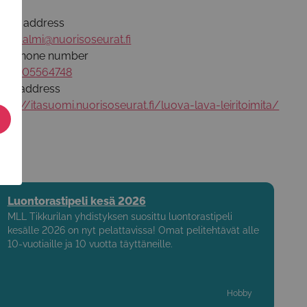
mail address
ussi.salmi@nuorisoseurat.fi
elephone number
358505564748
eb address
ttps://itasuomi.nuorisoseurat.fi/luova-lava-leiritoimita/
Luontorastipeli kesä 2026
MLL Tikkurilan yhdistyksen suosittu luontorastipeli
kesälle 2026 on nyt pelattavissa! Omat pelitehtävät alle
10-vuotiaille ja 10 vuotta täyttäneille.
Hobby