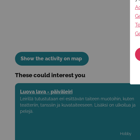
Ac
Ge
Te
Ge
Show the activity on map
These could interest you
Luova lava - päiväleiri
Leirillä tutustutaan eri esittävän taiteen muotoihin, kuten
teatteriin, tanssiin ja kuvataiteeseen. Lisäksi on ulkoilua ja
pelejä.
Hobby