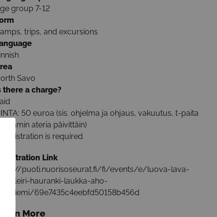
ge group 7-12
orm
amps, trips, and excursions
anguage
innish
rea
orth Savo
s there a charge?
aid
INTA: 50 euroa (sis. ohjelma ja ohjaus, vakuutus, t-paita
a lämmin ateria päivittäin)
Registration is required
egistration Link
ttps://puoti.nuorisoseurat.fi/fi/events/e/luova-lava-
andileiri-hauranki-laukka-aho-
uusniemi/69e7435c4eebfd50158b456d
earn More