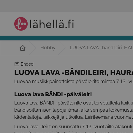
Hobby
LUOVA LAVA -bändileiri, H
Ended
LUOVA LAVA -BÄNDILEIRI, HAUR
Luovaa musiikkipainotteista päiväleiritoimintaa 7-12 -vuo
Luova lava BÄNDI -päiväleiri
Luova lava BÄNDI -päiväleirille ovat tervetulleita kaikki 
bändisoittamisen tapoja ilman aikaisempaa kokemusta. 
kädentaitoja, leikkejä ja ulkoilua. Leiriteemana vuonna
Luova lava -leirit on suunnattu 7-12 -vuotiaille alakoul