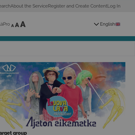
earch
About the Service
Register and Create Content
Log In
läPro
English
arget group