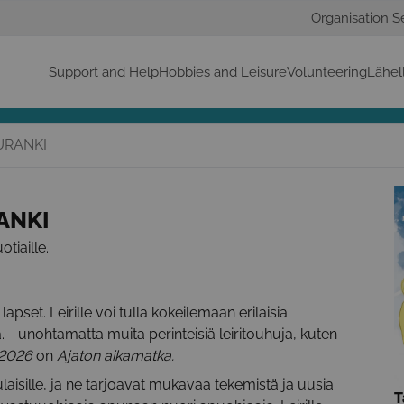
Organisation S
Support and Help
Hobbies and Leisure
Volunteering
Lähel
AURANKI
ANKI
tiaille.
lapset. Leirille voi tulla kokeilemaan erilaisia
- unohtamatta muita perinteisiä leiritouhuja, kuten
2026
on
Ajaton aikamatka.
ulaisille, ja ne tarjoavat mukavaa tekemistä ja uusia
T