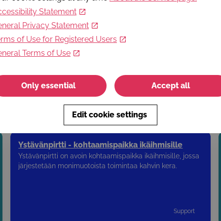
cessibility Statement
E
neral Privacy Statement
j
rms of Use for Registered Users
T
+
neral Terms of Use
W
h
Only essential
Accept all
Edit cookie settings
Ystävänpirtti - kohtaamispaikka ikäihmisille
Ystävänpirtti on avoin kohtaamispaikka ikäihmisille, jossa
järjestetään monimuotoista toimintaa kahvin kera.
Support