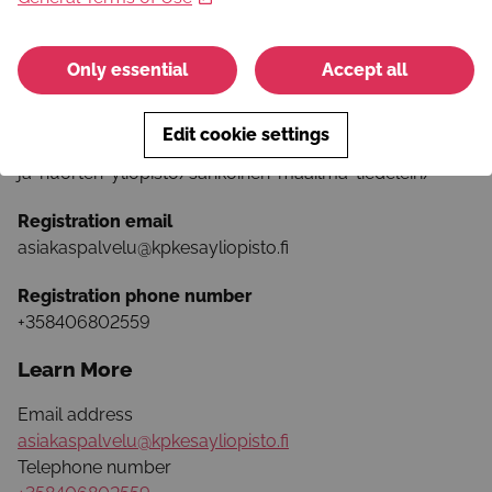
Hinta sisältää tiedeleirin ohjauksen ja opetuksen lisäksi
myös lounaan ja välipalan.
Only essential
Accept all
Registration is required
Registration Link
Edit cookie settings
https://www.kpkesayliopisto.fi/koulutustarjonta/lasten-
ja-nuorten-yliopisto/sahkoinen-maailma-tiedeleiri/
Registration email
asiakaspalvelu@kpkesayliopisto.fi
Registration phone number
+358406802559
Learn More
Email address
asiakaspalvelu@kpkesayliopisto.fi
Telephone number