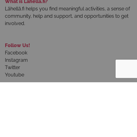
What is Lähellä.fi?
Lähellä.fi helps you find meaningful activities, a sense of
community, help and support, and opportunities to get
involved.
Follow Us!
Facebook
Instagram
Twitter
Youtube
About the Service
User Instructions
Privacy Notices and Terms of Use
Contact Us!
Frequently Asked Questions - Public Sector