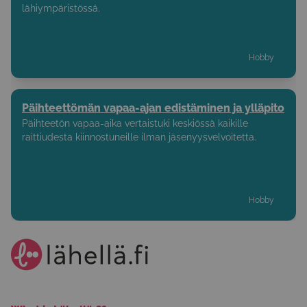
lähiympäristössä.
Hobby
Päihteettömän vapaa-ajan edistäminen ja ylläpito
Päihteetön vapaa-aika vertaistuki keskiössä kaikille
raittiudesta kiinnostuneille ilman jäsenyysvelvoitetta.
Hobby