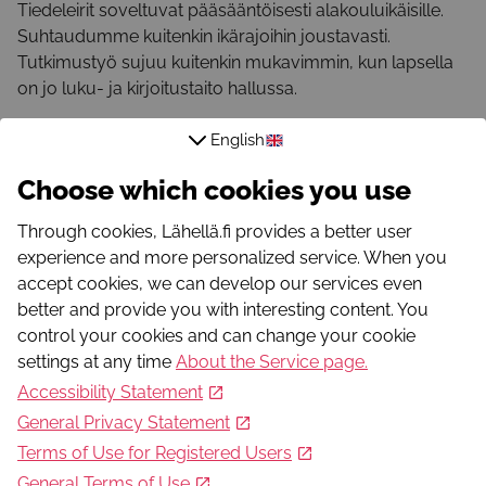
Tiedeleirit soveltuvat pääsääntöisesti alakouluikäisille.
Suhtaudumme kuitenkin ikärajoihin joustavasti.
Tutkimustyö sujuu kuitenkin mukavimmin, kun lapsella
on jo luku- ja kirjoitustaito hallussa.
English
Tiedeleireille ilmoittaudutaan viimeistään 30.4.2026.
Choose which cookies you use
Target group
Through cookies, Lähellä.fi provides a better user
Age group 7-12
experience and more personalized service. When you
Form
accept cookies, we can develop our services even
Camps, trips, and excursions
better and provide you with interesting content. You
Language
control your cookies and can change your cookie
Finnish
settings at any time
About the Service page
.
Area
Accessibility Statement
Kokkola
General Privacy Statement
Is there a charge?
Terms of Use for Registered Users
Paid
125 €
(maksu ei sisällä eikä siihen lisätä arvonlisäveroa).
General Terms of Use