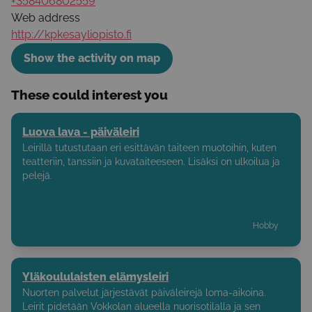
+358406802559
Web address
http://kpkesayliopisto.fi
Show the activity on map
These could interest you
Luova lava - päiväleiri
Leirillä tutustutaan eri esittävän taiteen muotoihin, kuten
teatteriin, tanssiin ja kuvataiteeseen. Lisäksi on ulkoilua ja
pelejä.
Hobby
Yläkoululaisten elämysleiri
Nuorten palvelut järjestävät päiväleirejä loma-aikoina.
Leirit pidetään Vokkolan alueella nuorisotilalla ja sen