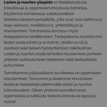
Lasten ja nuorten yliopisto
on tiedekasvatusta
toteuttavaa ja oppimiseen innostavaa toimintaa.
Käytämme toiminnassa valtakunnallisen
tiedekasvatuksen periaatteita, joita ovat: saavutettavuus,
laaja-alaisuus, osallistavuus, yhteisöllisyys ja
innostaminen. Toiminnassa korostuu myös
tiedepääoman kehittäminen. Tiedepääoma huomioi mm.
tiedon analysoinnin ja arvioinnin, yksilön arvot ja
asenteet sekä tieteen hyödyntämisen näkökulman.
Lasten ja nuorten osalta tärkeäksi nousee koko perheen
yhteinen suhtautuminen tieteeseen sekä tiedeaiheista
puhuminen.
Toimintamme pääasiallisena tavoitteena on oppimiseen
innostaminen. Toivomme ja tiedämme innostuksen
kestävän tiedeleirejä pidemmälle lasten ja nuorten
tulevaisuuteen. Ollaan yhdessä kasvattamassa
oppimisesta ja tutkitusta tiedosta innostuvia lapsia ja
nuoria!