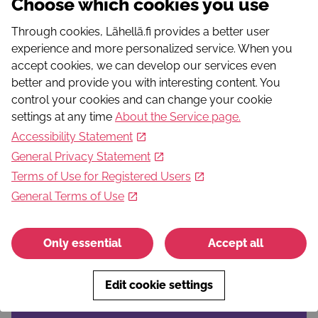
Choose which cookies you use
Show the activity on map
Through cookies, Lähellä.fi provides a better user
experience and more personalized service. When you
These could interest you
accept cookies, we can develop our services even
better and provide you with interesting content. You
Vapaaehtoistoimintaa Varsinais-Suomessa ja
control your cookies and can change your cookie
Satakunnassa
settings at any time
About the Service page
.
Vapaaehtoistoiminnan kautta tukea ikäihmisille ja
Accessibility Statement
vammaisille
General Privacy Statement
Terms of Use for Registered Users
Volunteering
General Terms of Use
Only essential
Accept all
MIKKELI: Tietovisailua
Tietovisailua
Edit cookie settings