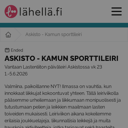
Askisto - Kamun sporttileiri
Ended
ASKISTO - KAMUN SPORTTILEIRI
Vantaan Lastenliiton päiväleiri Askistossa vk 23
1.-5.6.2026
Valmiina, paikoillanne NYT! Ilmassa on vauhtia, kun
innokkaat liikkujat kokoontuvat yhteen. Tällä leiriviikolla
pääsemme urheilemaan ja liikkumaan monipuolisesti ja
tutustumaan pelien ja leikkien maailmaan lasten
toiveiden mukaisesti. Leiriviikon aikana kokeilemme
erilaisia joukkuelajeja, liikunnallisia leikkejä ja muita
hauskoja aktiviteetteja, jotka tarjoavat sekä haasteita