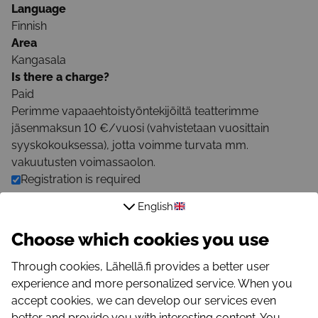
Language
Finnish
Area
Kangasala
Is there a charge?
Paid
Perimme vapaaehtoistyöntekijöiltä teatterimme
jäsenmaksun 10 €/vuosi (vahvistetaan vuosittain
syyskokouksessa), jotta voimme turvata mm.
vakuutusten voimassaolon.
Registration is required
English
Registration Link
https://pikkuteatteri.fi/osallistu/harrasta-taustatiimissa/
Choose which cookies you use
Registration email
Through cookies, Lähellä.fi provides a better user
pikkuteatteri@pikkuteatteri.fi
experience and more personalized service. When you
accept cookies, we can develop our services even
Registration phone number
better and provide you with interesting content. You