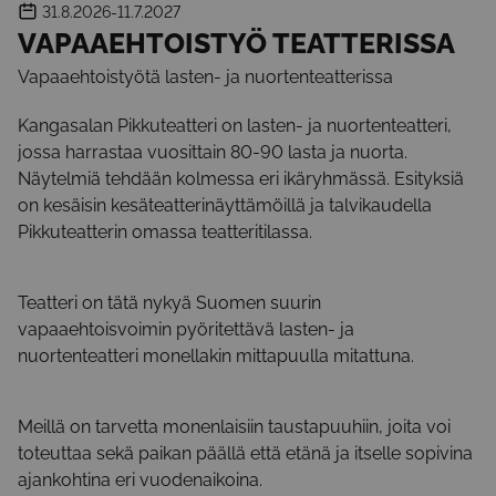
31.8.2026
-11.7.2027
VAPAAEHTOISTYÖ TEATTERISSA
Vapaaehtoistyötä lasten- ja nuortenteatterissa
Kangasalan Pikkuteatteri on lasten- ja nuortenteatteri,
jossa harrastaa vuosittain 80-90 lasta ja nuorta.
Näytelmiä tehdään kolmessa eri ikäryhmässä. Esityksiä
on kesäisin kesäteatterinäyttämöillä ja talvikaudella
Pikkuteatterin omassa teatteritilassa.
Teatteri on tätä nykyä Suomen suurin
vapaaehtoisvoimin pyöritettävä lasten- ja
nuortenteatteri monellakin mittapuulla mitattuna.
Meillä on tarvetta monenlaisiin taustapuuhiin, joita voi
toteuttaa sekä paikan päällä että etänä ja itselle sopivina
ajankohtina eri vuodenaikoina.