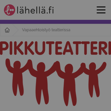
Vapaaehtoistyö teatterissa