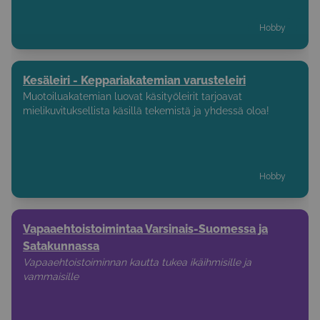
Hobby
Kesäleiri - Keppariakatemian varusteleiri
Muotoiluakatemian luovat käsityöleirit tarjoavat
mielikuvituksellista käsillä tekemistä ja yhdessä oloa!
Hobby
Vapaaehtoistoimintaa Varsinais-Suomessa ja
Satakunnassa
Vapaaehtoistoiminnan kautta tukea ikäihmisille ja
vammaisille