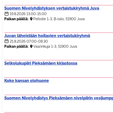
Suomen Nivelyhdistyksen vertaistukiryhmä Juva
19.8.2026
13:00-15:00
Paikan päällä:
Peltotie 1-3, B-talo, 51900 Juva
Juvan läheistään hoitavien vertaistukiryhmä
21.8.2026
07:00-08:30
Paikan päällä:
Vaarinkuja 1-3, 51900 Juva
Selkolukupiiri Pieksämäen kirjastossa
Koko kansan olohuone
Suomen Nivelyhdistys Pieksämäen nivelpiirin vesijump