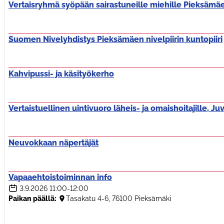
Vertaisryhmä syöpään sairastuneille miehille Pieksämäe
Suomen Nivelyhdistys Pieksämäen nivelpiirin kuntopiiri
Kahvipussi- ja käsityökerho
Vertaistuellinen uintivuoro läheis- ja omaishoitajille, Ju
Neuvokkaan näpertäjät
Vapaaehtoistoiminnan info
3.9.2026
11:00-12:00
Paikan päällä:
Tasakatu 4-6, 76100 Pieksämäki