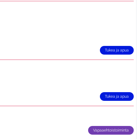
Tukea ja apua
Tukea ja apua
Vapaaehtoistoiminta