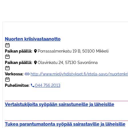
Nuorten kriisivastaanotto
Paikan päällä:
Porrassalmenkatu 19 B, 50100 Mikkeli
Paikan päällä:
Olavinkatu 24, 57130 Savonlinna
Verkossa:
http://www.mieliyhdistykset.fi/etela-savo/nuortenkrii
Puhelimitse:
044 756 2013
Vertaistukijoita syöpään sairastuneille ja läheisille
Tukea parantumatonta syöpää sairastaville ja läheisille