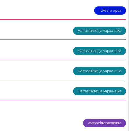
Tukea ja apua
Harrastukset ja vapaa-aika
Harrastukset ja vapaa-aika
Harrastukset ja vapaa-aika
Harrastukset ja vapaa-aika
Vapaaehtoistoiminta