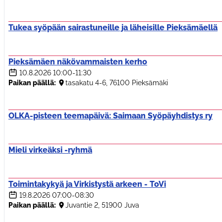
Tukea syöpään sairastuneille ja läheisille Pieksämäellä
Pieksämäen näkövammaisten kerho
10.8.2026
10:00-11:30
Paikan päällä:
tasakatu 4-6, 76100 Pieksämäki
OLKA-pisteen teemapäivä: Saimaan Syöpäyhdistys ry
Mieli virkeäksi -ryhmä
Toimintakykyä ja Virkistystä arkeen - ToVi
19.8.2026
07:00-08:30
Paikan päällä:
Juvantie 2, 51900 Juva