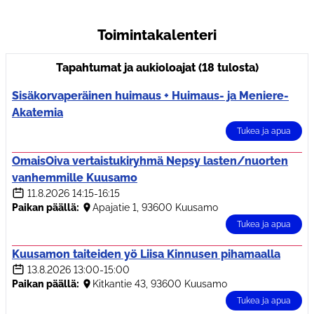
Toimintakalenteri
Tapahtumat ja aukioloajat (18 tulosta)
Sisäkorvaperäinen huimaus + Huimaus- ja Meniere-
Akatemia
Tukea ja apua
OmaisOiva vertaistukiryhmä Nepsy lasten/nuorten
vanhemmille Kuusamo
11.8.2026
14:15-16:15
Paikan päällä:
Apajatie 1, 93600 Kuusamo
Tukea ja apua
Kuusamon taiteiden yö Liisa Kinnusen pihamaalla
13.8.2026
13:00-15:00
Paikan päällä:
Kitkantie 43, 93600 Kuusamo
Tukea ja apua