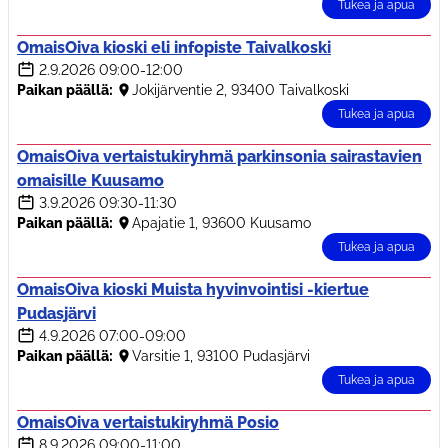
Tukea ja apua
OmaisOiva kioski eli infopiste Taivalkoski
2.9.2026
09:00-12:00
Paikan päällä:
Jokijärventie 2, 93400 Taivalkoski
Tukea ja apua
OmaisOiva vertaistukiryhmä parkinsonia sairastavien
omaisille Kuusamo
3.9.2026
09:30-11:30
Paikan päällä:
Apajatie 1, 93600 Kuusamo
Tukea ja apua
OmaisOiva kioski Muista hyvinvointisi -kiertue
Pudasjärvi
4.9.2026
07:00-09:00
Paikan päällä:
Varsitie 1, 93100 Pudasjärvi
Tukea ja apua
OmaisOiva vertaistukiryhmä Posio
8.9.2026
09:00-11:00