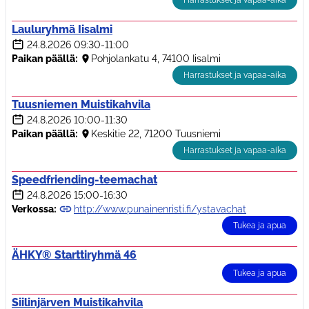
Harrastukset ja vapaa-aika
Lauluryhmä Iisalmi
24.8.2026
09:30-11:00
Paikan päällä:
Pohjolankatu 4, 74100 Iisalmi
Harrastukset ja vapaa-aika
Tuusniemen Muistikahvila
24.8.2026
10:00-11:30
Paikan päällä:
Keskitie 22, 71200 Tuusniemi
Harrastukset ja vapaa-aika
Speedfriending-teemachat
24.8.2026
15:00-16:30
Verkossa:
http://www.punainenristi.fi/ystavachat
Tukea ja apua
ÄHKY® Starttiryhmä 46
Tukea ja apua
Siilinjärven Muistikahvila