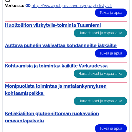
Verkossa:
http://www.pohjois-savonsyopayhdistys.fi
Tukea ja apua
Huoltoliiton viiskytviis-toiminta Tuusniemi
Harrastukset ja vapaa-aika
Auttava puhelin väkivaltaa kohdanneille iäkkäille
Tukea ja apua
Kohtaamisia ja toimintaa kaikille Varkaudessa
Harrastukset ja vapaa-aika
Monipuolista toimintaa ja matalankynnyksen
kohtaamispaikka.
Harrastukset ja vapaa-aika
Keliakialiiton gluteenittoman ruokavalion
neuvontapalvelu
Tukea ja apua