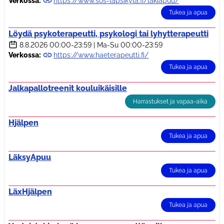
Verkossa:
https://www.sos-lapsikyla.fi/lakiapuu/
Tukea ja apua
Löydä psykoterapeutti, psykologi tai lyhytterapeutti
8.8.2026
00:00-23:59
|
Ma-Su 00:00-23:59
Verkossa:
https://www.haeterapeutti.fi/
Tukea ja apua
Jalkapallotreenit kouluikäisille
Harrastukset ja vapaa-aika
Hjälpen
Tukea ja apua
LäksyApuu
Tukea ja apua
LäxHjälpen
Tukea ja apua