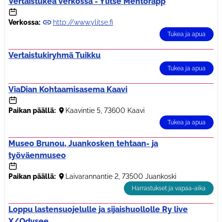
Vertaistukea verkossa - Ylitse Mentorapp
Verkossa:
http://www.ylitse.fi
Tukea ja apua
Vertaistukiryhmä Tuikku
Tukea ja apua
ViaDian Kohtaamisasema Kaavi
Paikan päällä:
Kaavintie 5, 73600 Kaavi
Tukea ja apua
Museo Brunou, Juankosken tehtaan- ja
työväenmuseo
Paikan päällä:
Laivarannantie 2, 73500 Juankoski
Harrastukset ja vapaa-aika
Loppu lastensuojelulle ja sijaishuollolle Ry live
X/Odysee