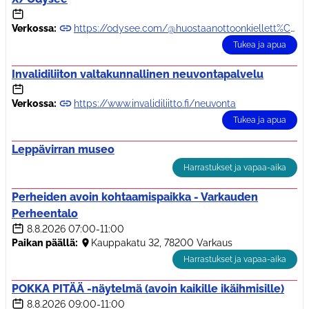
Verkossa:
https://odysee.com/@huostaanottoonkiellett%C3%A4v%C3%A4:6/suoral%C3%A4hetys:7
Tukea ja apua
Invalidiliiton valtakunnallinen neuvontapalvelu
Verkossa:
https://www.invalidiliitto.fi/neuvonta
Tukea ja apua
Leppävirran museo
Harrastukset ja vapaa-aika
Perheiden avoin kohtaamispaikka - Varkauden
Perheentalo
8.8.2026
07:00-11:00
Paikan päällä:
Kauppakatu 32, 78200 Varkaus
Harrastukset ja vapaa-aika
POKKA PITÄÄ -näytelmä (avoin kaikille ikäihmisille)
8.8.2026
09:00-11:00