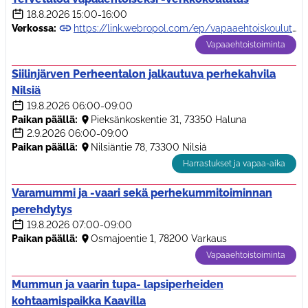
18.8.2026
15:00-16:00
Verkossa:
https://link.webropol.com/ep/vapaaehtoiskoulutus0826
Vapaaehtoistoiminta
Siilinjärven Perheentalon jalkautuva perhekahvila
Nilsiä
19.8.2026
06:00-09:00
Paikan päällä:
Pieksänkoskentie 31, 73350 Haluna
2.9.2026
06:00-09:00
Paikan päällä:
Nilsiäntie 78, 73300 Nilsiä
Harrastukset ja vapaa-aika
Varamummi ja -vaari sekä perhekummitoiminnan
perehdytys
19.8.2026
07:00-09:00
Paikan päällä:
Osmajoentie 1, 78200 Varkaus
Vapaaehtoistoiminta
Mummun ja vaarin tupa- lapsiperheiden
kohtaamispaikka Kaavilla