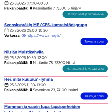
25.8.2026
07:00-08:30
Paikan päällä:
Kasurilantie 7, 71800 Siilinjärvi
Harrastukset ja vapaa-aika
Svenskspråkig ME/CFS-kamratstödsgrupp
25.8.2026
09:00-10:30
Verkossa:
https://www.smey.fi/
Tukea ja apua
Nilsiän Muistikahvila
25.8.2026
10:30-12:00
Paikan päällä:
Nilsiäntie 78, 73300 Nilsiä
Harrastukset ja vapaa-aika
Hei, mitä kuuluu? -ryhmä
25.8.2026
11:30-13:00
Paikan päällä:
Savonkatu 23, 74100 Iisalmi
Tukea ja apua
Mummun ja vaarin tupa-lapsiperheiden