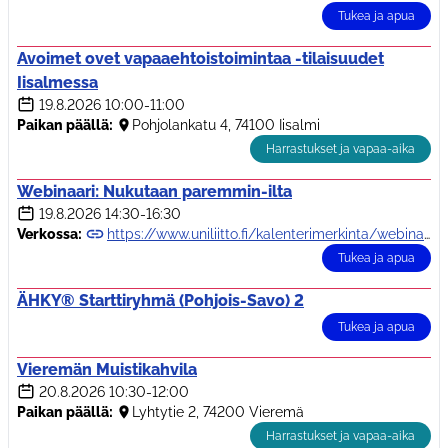
Tukea ja apua
Avoimet ovet vapaaehtoistoimintaa -tilaisuudet
Iisalmessa
19.8.2026
10:00-11:00
Paikan päällä:
Pohjolankatu 4, 74100 Iisalmi
Harrastukset ja vapaa-aika
Webinaari: Nukutaan paremmin-ilta
19.8.2026
14:30-16:30
Verkossa:
https://www.uniliitto.fi/kalenterimerkinta/webinaari-nukutaan-paremmin-ilta/
Tukea ja apua
ÄHKY® Starttiryhmä (Pohjois-Savo) 2
Tukea ja apua
Vieremän Muistikahvila
20.8.2026
10:30-12:00
Paikan päällä:
Lyhtytie 2, 74200 Vieremä
Harrastukset ja vapaa-aika