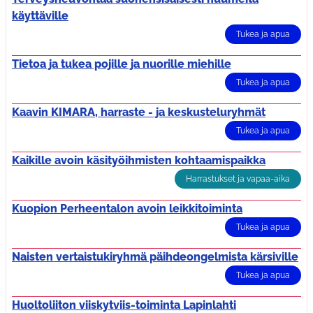
käyttäville
Tukea ja apua
Tietoa ja tukea pojille ja nuorille miehille
Tukea ja apua
Kaavin KIMARA, harraste - ja keskusteluryhmät
Tukea ja apua
Kaikille avoin käsityöihmisten kohtaamispaikka
Harrastukset ja vapaa-aika
Kuopion Perheentalon avoin leikkitoiminta
Tukea ja apua
Naisten vertaistukiryhmä päihdeongelmista kärsiville
Tukea ja apua
Huoltoliiton viiskytviis-toiminta Lapinlahti