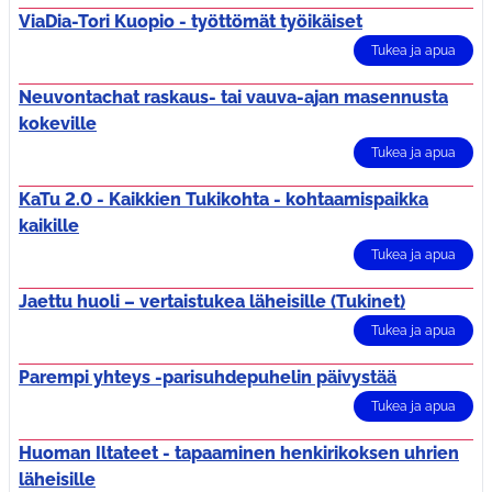
ViaDia-Tori Kuopio - työttömät työikäiset
Tukea ja apua
Neuvontachat raskaus- tai vauva-ajan masennusta
kokeville
Tukea ja apua
KaTu 2.0 - Kaikkien Tukikohta - kohtaamispaikka
kaikille
Tukea ja apua
Jaettu huoli – vertaistukea läheisille (Tukinet)
Tukea ja apua
Parempi yhteys -parisuhdepuhelin päivystää
Tukea ja apua
Huoman Iltateet - tapaaminen henkirikoksen uhrien
läheisille