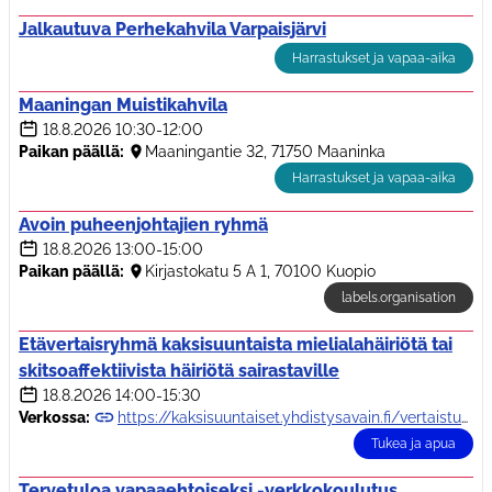
Jalkautuva Perhekahvila Varpaisjärvi
Harrastukset ja vapaa-aika
Maaningan Muistikahvila
18.8.2026
10:30-12:00
Paikan päällä:
Maaningantie 32, 71750 Maaninka
Harrastukset ja vapaa-aika
Avoin puheenjohtajien ryhmä
18.8.2026
13:00-15:00
Paikan päällä:
Kirjastokatu 5 A 1, 70100 Kuopio
labels.organisation
Etävertaisryhmä kaksisuuntaista mielialahäiriötä tai
skitsoaffektiivista häiriötä sairastaville
18.8.2026
14:00-15:30
Verkossa:
https://kaksisuuntaiset.yhdistysavain.fi/vertaistuki/vertaisryhmat/
Tukea ja apua
Tervetuloa vapaaehtoiseksi -verkkokoulutus