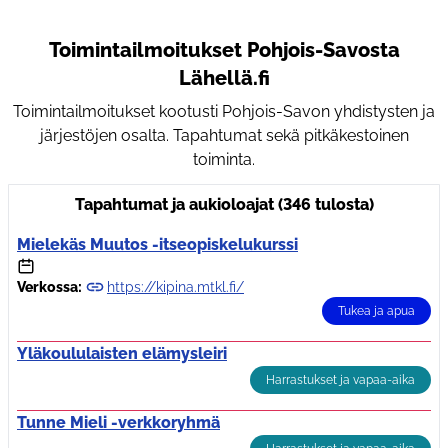
Toimintailmoitukset Pohjois-Savosta
Lähellä.fi
Toimintailmoitukset kootusti Pohjois-Savon yhdistysten ja
järjestöjen osalta. Tapahtumat sekä pitkäkestoinen
toiminta.
Tapahtumat ja aukioloajat (346 tulosta)
Mielekäs Muutos -itseopiskelukurssi
Verkossa:
https://kipina.mtkl.fi/
Tukea ja apua
Yläkoululaisten elämysleiri
Harrastukset ja vapaa-aika
Tunne Mieli -verkkoryhmä