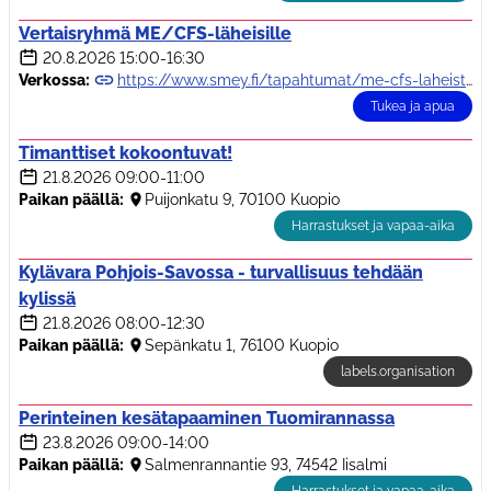
Vertaisryhmä ME/CFS-läheisille
20.8.2026
15:00-16:30
Verkossa:
https://www.smey.fi/tapahtumat/me-cfs-laheisten-vertaisryhma/
Tukea ja apua
Timanttiset kokoontuvat!
21.8.2026
09:00-11:00
Paikan päällä:
Puijonkatu 9, 70100 Kuopio
Harrastukset ja vapaa-aika
Kylävara Pohjois-Savossa - turvallisuus tehdään
kylissä
21.8.2026
08:00-12:30
Paikan päällä:
Sepänkatu 1, 76100 Kuopio
labels.organisation
Perinteinen kesätapaaminen Tuomirannassa
23.8.2026
09:00-14:00
Paikan päällä:
Salmenrannantie 93, 74542 Iisalmi