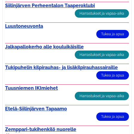
Siilinjärven Perheentalon Taaperoklubi
Harrastukset ja vapaa-aika
Luustoneuvonta
Tukea ja apua
Jalkapallokerho alle kouluikäisille
Harrastukset ja vapaa-aika
Tukipuhelin kilpirauhas- ja lisäkilpirauhassairaille
Tukea ja apua
Tuusniemen IKImiehet
Harrastukset ja vapaa-aika
Etelä-Siilinjärven Tapaamo
Tukea ja apua
Zemppari-tukihenkilö nuorelle