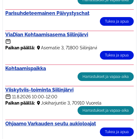
Harrastukset ja vapaa-aika
Parisuhdeteemainen Päivystyschat
Tukea ja apua
ViaDian Kohtaamisasema Siilinjärvi
Paikan päällä:
Asematie 3, 71800 Siilinjärvi
Tukea ja apua
Kohtaamispaikka
Harrastukset ja vapaa-aika
Viiskytviis-toiminta Siilinjärvi
11.8.2026
10:00-12:00
Paikan päällä:
Jokiharjuntie 3, 70910 Vuorela
Harrastukset ja vapaa-aika
Ohjaamo Varkauden seutu aukioloajat
Tukea ja apua