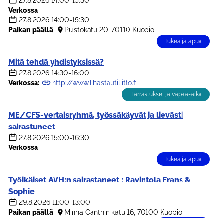
27.8.2026
14:00-15:30
Verkossa
27.8.2026
14:00-15:30
Paikan päällä:
Puistokatu 20, 70110 Kuopio
Tukea ja apua
Mitä tehdä yhdistyksissä?
27.8.2026
14:30-16:00
Verkossa:
http://www.lihastautiliitto.fi
Harrastukset ja vapaa-aika
ME/CFS-vertaisryhmä, työssäkäyvät ja lievästi
sairastuneet
27.8.2026
15:00-16:30
Verkossa
Tukea ja apua
Työikäiset AVH:n sairastaneet : Ravintola Frans &
Sophie
29.8.2026
11:00-13:00
Paikan päällä:
Minna Canthin katu 16, 70100 Kuopio