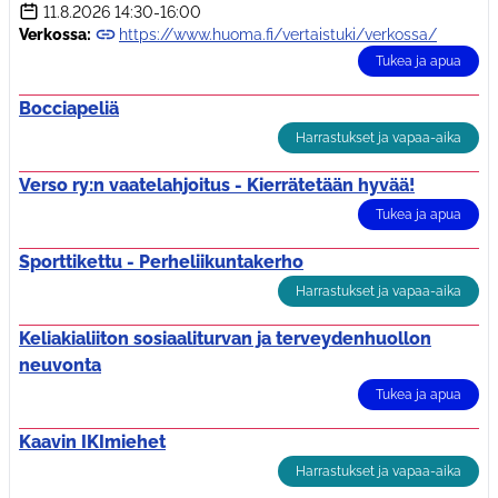
11.8.2026
14:30-16:00
Verkossa:
https://www.huoma.fi/vertaistuki/verkossa/
Tukea ja apua
Bocciapeliä
Harrastukset ja vapaa-aika
Verso ry:n vaatelahjoitus - Kierrätetään hyvää!
Tukea ja apua
Sporttikettu - Perheliikuntakerho
Harrastukset ja vapaa-aika
Keliakialiiton sosiaaliturvan ja terveydenhuollon
neuvonta
Tukea ja apua
Kaavin IKImiehet
Harrastukset ja vapaa-aika