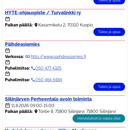
Tukea ja apua
HYTE-ohjauspiste / Turvalinkki ry
Paikan päällä:
Kasarmikatu 2, 70110 Kuopio
Tukea ja apua
Päihdeasiamies
Verkossa:
http://www.paihdeasiamies.fi
Puhelimitse:
050 477 4325
Puhelimitse:
050 464 6484
Tukea ja apua
Siilinjärven Perheentalo avoin toiminta
11.8.2026
09:00-15:00
Paikan päällä:
Toritie 8, 71800 Siilinjärvi, 71800 Siilinjärvi
Harrastukset ja vapaa-aika