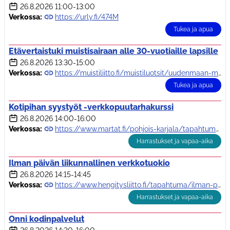
26.8.2026
11:00-13:00
Verkossa:
https://urly.fi/474M
Tukea ja apua
Etävertaistuki muistisairaan alle 30-vuotiaille lapsille
26.8.2026
13:30-15:00
Verkossa:
https://muistiliitto.fi/muistiluotsit/uudenmaan-muistiluotsi/eta-ja-kurssitoimin…
Tukea ja apua
Kotipihan syystyöt -verkkopuutarhakurssi
26.8.2026
14:00-16:00
Verkossa:
https://www.martat.fi/pohjois-karjala/tapahtumat/syystyot-verkkopuutarhakurssi/
Harrastukset ja vapaa-aika
Ilman päivän liikunnallinen verkkotuokio
26.8.2026
14:15-14:45
Verkossa:
https://www.hengitysliitto.fi/tapahtuma/ilman-paivan-liikunnallinen-verkkotapaht…
Harrastukset ja vapaa-aika
Onni kodinpalvelut