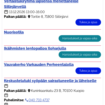
Vertaistukiryhmä lapsensa menettäneille
Siilinjärvellä
13.12.2026
13:00-16:00
Paikan päällä:
Toritie 8, 71800 Siilinjärvi
Tukea ja apua
Nuorisotila
Harrastukset ja vapaa-aika
Ikäihmisten lentopalloa Iloharjulla
Harrastukset ja vapaa-aika
Vauvakerho Varkauden Perheentalolla
Tukea ja apua
Keskustelutuki syöpään sairastuneelle ja läheiselle
Paikan päällä:
Kuninkaankatu 23 B, 70100 Kuopio
Puhelimitse:
040 733 4737