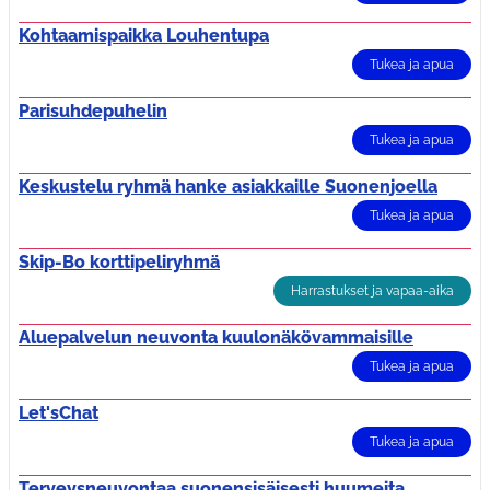
Kohtaamispaikka Louhentupa
Tukea ja apua
Parisuhdepuhelin
Tukea ja apua
Keskustelu ryhmä hanke asiakkaille Suonenjoella
Tukea ja apua
Skip-Bo korttipeliryhmä
Harrastukset ja vapaa-aika
Aluepalvelun neuvonta kuulonäkövammaisille
Tukea ja apua
Let'sChat
Tukea ja apua
Terveysneuvontaa suonensisäisesti huumeita