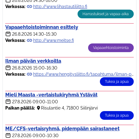
26.8.2026
14:30-16:00
Verkossa:
http://www.lihastautiliitto.fi
Harrastukset ja vapaa-aika
Vapaaehtoistoiminnan esittely
26.8.2026
14:30-15:30
Verkossa:
http://www.meitse.fi
Vapaaehtoistoiminta
Ilman päivän verkkoilta
26.8.2026
15:00-16:30
Verkossa:
https://www.hengitysliitto.fi/tapahtuma/ilman-paivan-verkkotapahtuma/
Tukea ja apua
Mieli Maasta -vertaistukiryhmä Ystävät
27.8.2026
09:00-11:00
Paikan päällä:
Risulantie 4, 71800 Siilinjärvi
Tukea ja apua
ME/CFS-vertaisryhmä, pidempään sairastaneet
27.8.2026
09:00-10:30