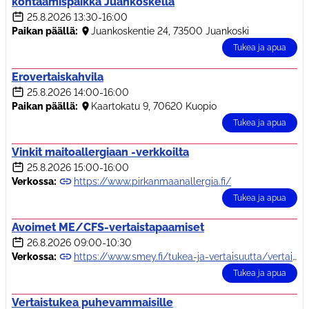
kohtaamispaikka Juankoskella
25.8.2026
13:30-16:00
Paikan päällä:
Juankoskentie 24, 73500 Juankoski
Tukea ja apua
Erovertaiskahvila
25.8.2026
14:00-16:00
Paikan päällä:
Kaartokatu 9, 70620 Kuopio
Tukea ja apua
Vinkit maitoallergiaan -verkkoilta
25.8.2026
15:00-16:00
Verkossa:
https://www.pirkanmaanallergia.fi/
Tukea ja apua
Avoimet ME/CFS-vertaistapaamiset
26.8.2026
09:00-10:30
Verkossa:
https://www.smey.fi/tukea-ja-vertaisuutta/vertaistuki/sairastuneiden-avoimet/
Tukea ja apua
Vertaistukea puhevammaisille