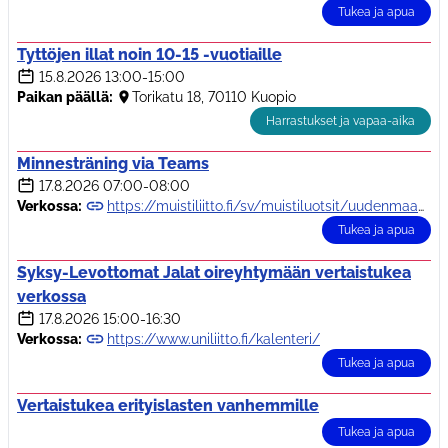
Tukea ja apua
Tyttöjen illat noin 10-15 -vuotiaille
15.8.2026
13:00-15:00
Paikan päällä:
Torikatu 18, 70110 Kuopio
Harrastukset ja vapaa-aika
Minnesträning via Teams
17.8.2026
07:00-08:00
Verkossa:
https://muistiliitto.fi/sv/muistiluotsit/uudenmaan-muistiluotsi/gruppverksamhet/
Tukea ja apua
Syksy-Levottomat Jalat oireyhtymään vertaistukea
verkossa
17.8.2026
15:00-16:30
Verkossa:
https://www.uniliitto.fi/kalenteri/
Tukea ja apua
Vertaistukea erityislasten vanhemmille
Tukea ja apua