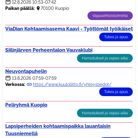
12.8.2026
10:53-07:42
Paikan päällä:
70100 Kuopio
Vapaaehtoistoiminta
ViaDian Kohtaamisasema Kaavi - Työttömät työikäiset
Tukea ja apua
Siilinjärven Perheentalon Vauvaklubi
Harrastukset ja vapaa-aika
Neuvontapuhelin
13.8.2026
07:59-07:59
Verkossa:
https://www.kuuloliitto.fi/yhteystiedot/
Tukea ja apua
Peliryhmä Kuopio
Harrastukset ja vapaa-aika
Lapsiperheiden kohtaamispaikka lauantaisin
Tuusniemellä