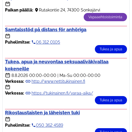
Paikan päällä:
Rutakontie 24, 74300 Sonkajärvi
Vapaaehtoistoiminta
Samtalsstöd på distans för anhöriga
Puhelimitse:
06 312 0105
Tukea ja apua
Tukea, apua ja neuvontaa seksuaaliväkivaltaa
kokeneille
8.8.2026
00:00-00:00
|
Ma-Su 00:00-00:00
Verkossa:
http://www.nettitukinainen.fi
Verkossa:
https://tukinainen.fi/varaa-aika/
Tukea ja apua
Rikostaustaisten ja läheisten tuki
Puhelimitse:
050 362 4589