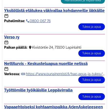
Harrastukset ja vapaa-aika
Yksilöllistä etätukea väkivaltaa kohdanneille iäkkäille
Puhelimitse:
0800 067 76
Tukea ja apua
Verso ry
Paikan päällä:
Kivistöntie 24, 73100 Lapinlahti
Tukea ja apua
Nettiturvis - Keskusteluapua nuorille netissä
Verkossa:
https://www.punainenristi.fi/hae-apua-ja-tukea/nuortenturvatalot/tukea-ja-toimin…
Tukea ja apua
Työttömille työikäisille Leppävirralla
Tukea ja apua
Vapaaehtoiseksi kohtaamispaikka ArjenAskeleeseen