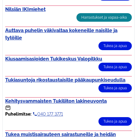
Nilsiän IKImiehet
Harrastukset ja vapaa-aika
Auttava puhelin väkivaltaa kokeneille naisille ja
tytöille
Tukea ja apua
Kiusaamisasioiden Tukikeskus Valopilkku
Tukea ja apua
Tukiasuntoja rikostaustaisille pääkaupunkiseudulla
Tukea ja apua
Kehitysvammaisten Tukiliiton lakineuvonta
Puhelimitse:
040 177 3771
Tukea ja apua
Tukea muistisairauteen sairastuneille ja heidän