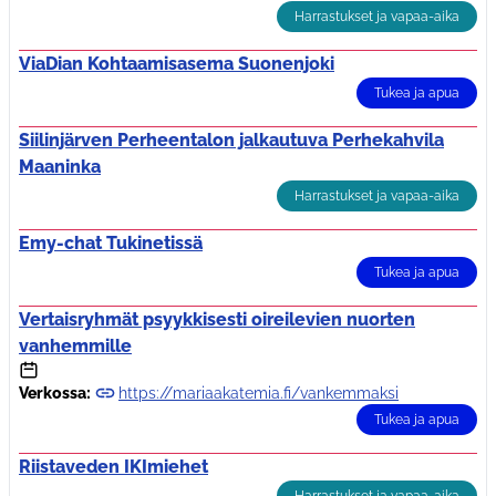
Harrastukset ja vapaa-aika
ViaDian Kohtaamisasema Suonenjoki
Tukea ja apua
Siilinjärven Perheentalon jalkautuva Perhekahvila
Maaninka
Harrastukset ja vapaa-aika
Emy-chat Tukinetissä
Tukea ja apua
Vertaisryhmät psyykkisesti oireilevien nuorten
vanhemmille
Verkossa:
https://mariaakatemia.fi/vankemmaksi
Tukea ja apua
Riistaveden IKImiehet