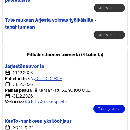
palveluissa
labels.release
Tule mukaan Arjesta voimaa työikäisille -
tapahtumaan
labels.release
Pitkäkestoinen toiminta (4 tulosta)
Järjestöneuvonta
-31.12.2026
Puhelimitse:
050 313 9308
-31.12.2026
Paikan päällä:
Kansankatu 53, 90100 Oulu
-31.12.2026
Verkossa:
http://www.ppsotu.fi
Tukea ja apua
KesTo-hankkeen yksilöohjaus
-30.11.2027