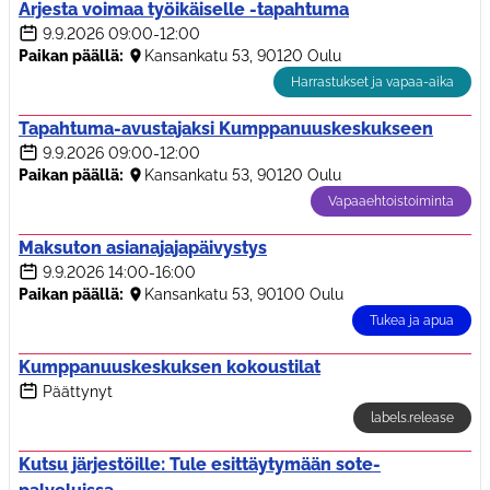
Arjesta voimaa työikäiselle -tapahtuma
9.9.2026
09:00-12:00
Paikan päällä:
Kansankatu 53, 90120 Oulu
Harrastukset ja vapaa-aika
Tapahtuma-avustajaksi Kumppanuuskeskukseen
9.9.2026
09:00-12:00
Paikan päällä:
Kansankatu 53, 90120 Oulu
Vapaaehtoistoiminta
Maksuton asianajajapäivystys
9.9.2026
14:00-16:00
Paikan päällä:
Kansankatu 53, 90100 Oulu
Tukea ja apua
Kumppanuuskeskuksen kokoustilat
Päättynyt
labels.release
Kutsu järjestöille: Tule esittäytymään sote-