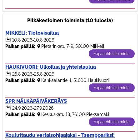
Pitkäkestoinen toiminta (10 tulosta)
MIKKELI: Tietovisailua
10.8.2026
-10.8.2026
Paikan päällä:
Pietarinkatu 7-9, 50100 Mikkeli
Vapaaehtoistoiminta
HAUKIVUORI: Ulkoilua ja yhteislaulua
25.8.2026
-25.8.2026
Paikan päällä:
Kankaalantie 4, 51600 Haukivuori
Vapaaehtoistoiminta
SPR NÄLKÄPÄIVÄKERÄYS
24.9.2026
-27.9.2026
Paikan päällä:
Keskuskatu 18, 76100 Pieksämäki
Vapaaehtoistoiminta
Kouluttaudu vertaisohjaajaksi - Tsemppariksi!