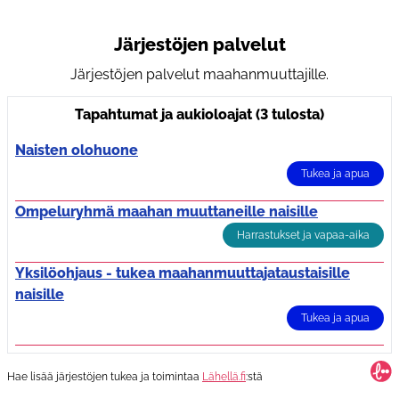
Järjestöjen palvelut
Järjestöjen palvelut maahanmuuttajille.
Tapahtumat ja aukioloajat (3 tulosta)
Naisten olohuone
Tukea ja apua
Ompeluryhmä maahan muuttaneille naisille
Harrastukset ja vapaa-aika
Yksilöohjaus - tukea maahanmuuttajataustaisille
naisille
Tukea ja apua
Hae lisää järjestöjen tukea ja toimintaa
Lähellä.fi
:stä