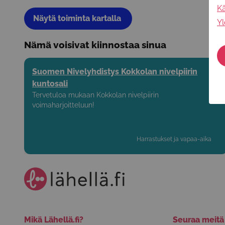
Kä
Näytä toiminta kartalla
Yl
Nämä voisivat kiinnostaa sinua
Suomen Nivelyhdistys Kokkolan nivelpiirin
kuntosali
Tervetuloa mukaan Kokkolan nivelpiirin
voimaharjoitteluun!
Harrastukset ja vapaa-aika
Mikä Lähellä.fi?
Seuraa meit