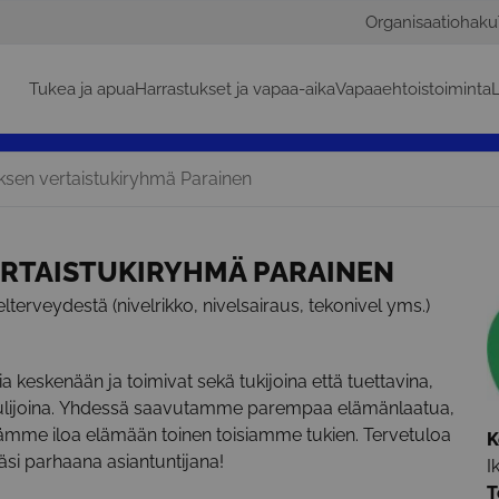
Organisaatiohaku
Tukea ja apua
Harrastukset ja vapaa-aika
Vapaaehtoistoiminta
L
sen vertaistukiryhmä Parainen
ERTAISTUKIRYHMÄ PARAINEN
elterveydestä (nivelrikko, nivelsairaus, tekonivel yms.)
ia keskenään ja toimivat sekä tukijoina että tuettavina,
a kuulijoina. Yhdessä saavutamme parempaa elämänlaatua,
ämme iloa elämään toinen toisiamme tukien. Tervetuloa
K
i parhaana asiantuntijana!
I
T