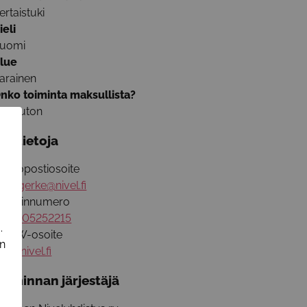
ertaistuki
ieli
uomi
lue
arainen
nko toiminta maksullista?
aksuton
isätietoja
ähköpostiosoite
tina.gerke@nivel.fi
uhelinnumero
358505252215
.
WW-osoite
in
ww.nivel.fi
oiminnan järjestäjä