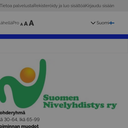
Tietoa palvelusta
Rekisteröidy ja luo sisältöä
Kirjaudu sisään
ähelläPro
Suomi
ohderyhmä
kä 30-64, Ikä 65-99
oiminnan muodot