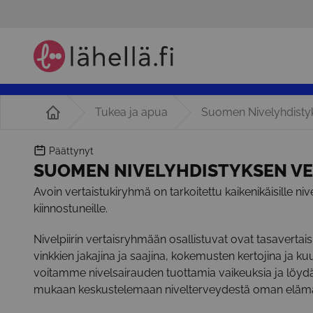
Tukea ja apua
Suomen Nivelyhdistyk
Päättynyt
SUOMEN NIVELYHDISTYKSEN V
Avoin vertaistukiryhmä on tarkoitettu kaikenikäisille niv
kiinnostuneille.
Nivelpiirin vertaisryhmään osallistuvat ovat tasavertais
vinkkien jakajina ja saajina, kokemusten kertojina j
voitamme nivelsairauden tuottamia vaikeuksia ja löyd
mukaan keskustelemaan nivelterveydestä oman elämäs