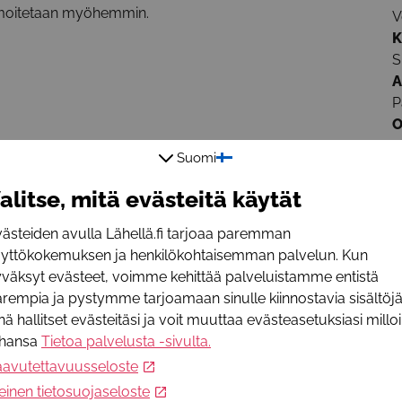
ilmoitetaan myöhemmin.
V
K
S
A
P
O
M
Suomi
L
alitse, mitä evästeitä käytät
S
ästeiden avulla Lähellä.fi tarjoaa paremman
s
äyttökokemuksen ja henkilökohtaisemman palvelun. Kun
P
väksyt evästeet, voimme kehittää palveluistamme entistä
+
rempia ja pystymme tarjoamaan sinulle kiinnostavia sisältöjä
W
nä hallitset evästeitäsi ja voit muuttaa evästeasetuksiasi millo
w
ahansa
Tietoa palvelusta -sivulta
.
T
aavutettavuusseloste
einen tietosuojaseloste