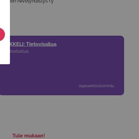
uomen Nivelyhdistys ry
MIKKELI: Tietovisailua
Tietovisailua
Vapaaehtoistoiminta
Tule mukaan!