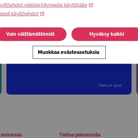
S
yttöehdot rekisteröityneelle käyttäjälle
eiset käyttöehdot
Vain välttämättömät
Hyväksy kaikki
Nuorten tallileirit
MLL Kaakkois-Suomen piirin maksuttomat kesäleirit
Muokkaa evästeasetuksia
talliympäristössä 11-15 vuotiaille nuorille
Tukea ja apua
ä somessa
Tietoa palvelusta