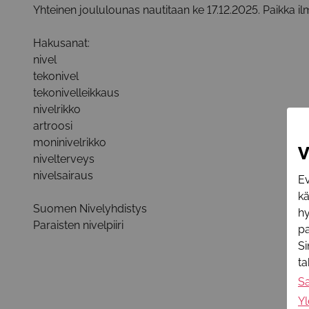
Yhteinen joululounas nautitaan ke 17.12.2025. Paikka 
Hakusanat:
nivel
tekonivel
tekonivelleikkaus
nivelrikko
artroosi
moninivelrikko
V
nivelterveys
nivelsairaus
Ev
k
Suomen Nivelyhdistys
hy
Paraisten nivelpiiri
pa
Si
t
S
Yl