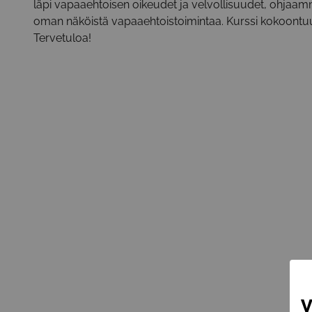
läpi vapaaehtoisen oikeudet ja velvollisuudet, ohjaamme 
oman näköistä vapaaehtoistoimintaa. Kurssi kokoontuu
Tervetuloa!
V