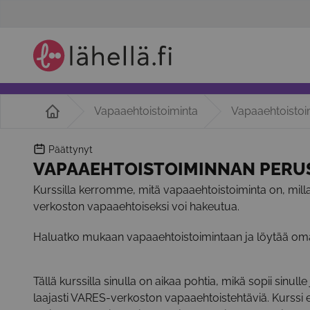
Vapaaehtoistoiminta
Vapaaehtoistoi
Päättynyt
VAPAAEHTOISTOIMINNAN PERUSK
Kurssilla kerromme, mitä vapaaehtoistoiminta on, milla
verkoston vapaaehtoiseksi voi hakeutua.
Haluatko mukaan vapaaehtoistoimintaan ja löytää om
Tällä kurssilla sinulla on aikaa pohtia, mikä sopii sinu
laajasti VARES-verkoston vapaaehtoistehtäviä. Kurss