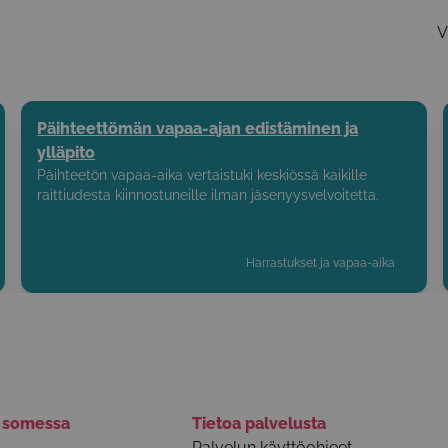
V
Päihteettömän vapaa-ajan edistäminen ja
ylläpito
Päihteetön vapaa-aika vertaistuki keskiössä kaikille
raittiudesta kiinnostuneille ilman jäsenyysvelvoitetta.
Harrastukset ja vapaa-aika
ä somessa
Tietoa palvelusta
Palvelun käyttöohjeet