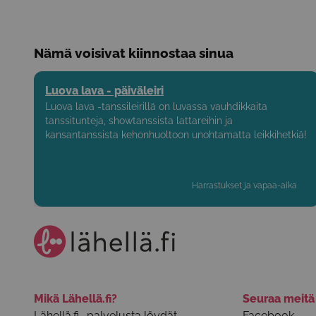
Nämä voisivat kiinnostaa sinua
Luova lava - päiväleiri
Luova lava -tanssileirillä on luvassa vauhdikkaita
tanssitunteja, showtanssista lattareihin ja
kansantanssista kehonhuoltoon unohtamatta leikkihetkiä!
Harrastukset ja vapaa-aika
Mikä Lähellä.fi?
Seuraa meit
Lähellä.fi -palvelusta löydät
Facebook