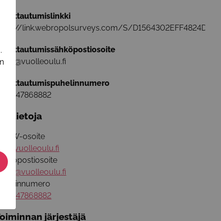
lmoittautumislinkki
ttps://link.webropolsurveys.com/S/D1564302EFF4824D
lmoittautumissähköpostiosoite
.
ares@vuolleoulu.fi
in
lmoittautumispuhelinnumero
358447868882
isätietoja
WW-osoite
ww.vuolleoulu.fi
ähköpostiosoite
ares@vuolleoulu.fi
uhelinnumero
358447868882
oiminnan järjestäjä