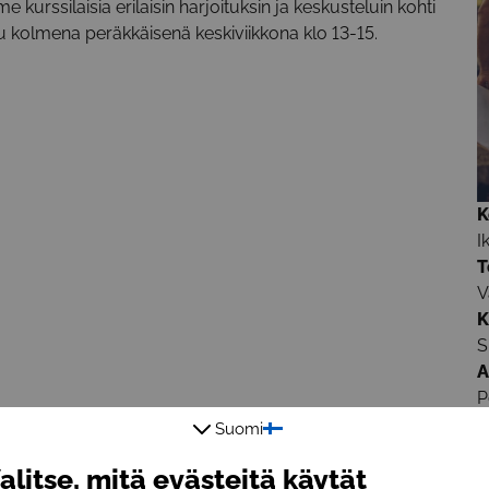
kurssilaisia erilaisin harjoituksin ja keskusteluin kohti
 kolmena peräkkäisenä keskiviikkona klo 13-15.
K
I
T
V
K
S
A
P
O
Suomi
M
alitse, mitä evästeitä käytät