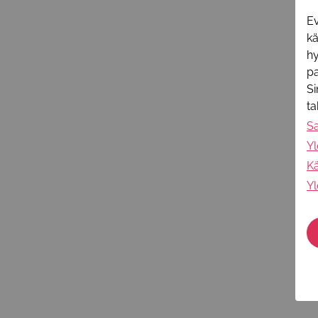
Ev
k
hy
pa
Si
t
S
Yl
Kä
Yl