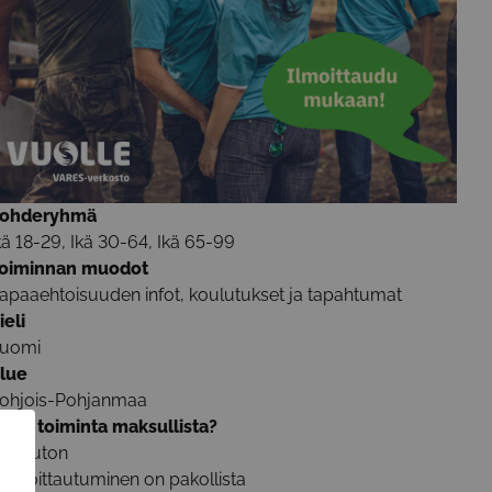
ohderyhmä
kä 18-29, Ikä 30-64, Ikä 65-99
oiminnan muodot
apaaehtoisuuden infot, koulutukset ja tapahtumat
ieli
uomi
lue
ohjois-Pohjanmaa
nko toiminta maksullista?
aksuton
Ilmoittautuminen on pakollista