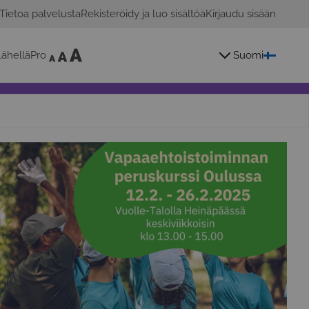
Tietoa palvelusta
Rekisteröidy ja luo sisältöä
Kirjaudu sisään
ähelläPro
Suomi