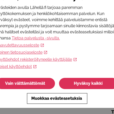
ästeiden avulla Lähellä.fi tarjoaa paremman
I
äyttökokemuksen ja henkilökohtaisemman palvelun. Kun
h
väksyt evästeet, voimme kehittää palveluistamme entistä
I
rempia ja pystymme tarjoamaan sinulle kiinnostavia sisältöjä
v
nä hallitset evästeitäsi ja voit muuttaa evästeasetuksiasi millo
ahansa
Tietoa palvelusta -sivulta
.
I
aavutettavuusseloste
+
einen tietosuojaseloste
yttöehdot rekisteröityneelle käyttäjälle
L
eiset käyttöehdot
W
w
S
Vain välttämättömät
Hyväksy kaikki
v
P
Muokkaa evästeasetuksia
+
T