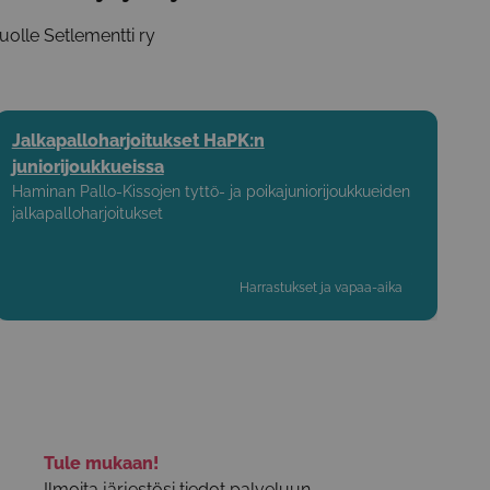
uolle Setlementti ry
Jalkapalloharjoitukset HaPK:n
juniorijoukkueissa
Haminan Pallo-Kissojen tyttö- ja poikajuniorijoukkueiden
jalkapalloharjoitukset
Harrastukset ja vapaa-aika
Tule mukaan!
Ilmoita järjestösi tiedot palveluun