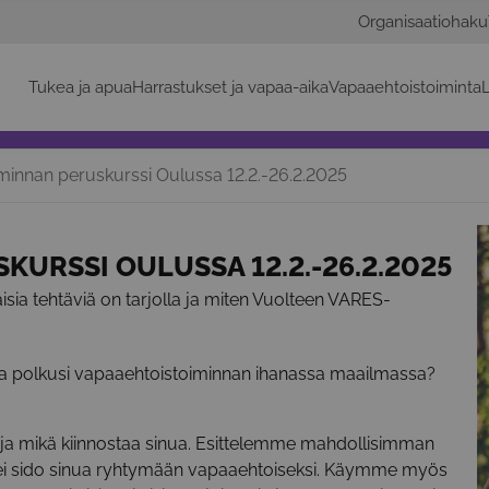
Organisaatiohaku
Tukea ja apua
Harrastukset ja vapaa-aika
Vapaaehtoistoiminta
L
minnan peruskurssi Oulussa 12.2.-26.2.2025
URSSI OULUSSA 12.2.-26.2.2025
isia tehtäviä on tarjolla ja miten Vuolteen VARES-
a polkusi vapaaehtoistoiminnan ihanassa maailmassa?
lle ja mikä kiinnostaa sinua. Esittelemme mahdollisimman
i ei sido sinua ryhtymään vapaaehtoiseksi. Käymme myös